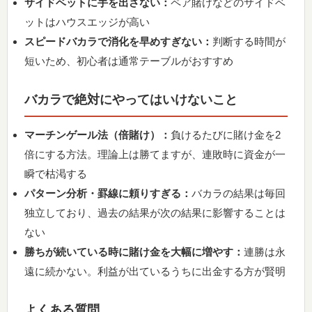
サイドベットに手を出さない：
ペア賭けなどのサイドベ
ットはハウスエッジが高い
スピードバカラで消化を早めすぎない：
判断する時間が
短いため、初心者は通常テーブルがおすすめ
バカラで絶対にやってはいけないこと
マーチンゲール法（倍賭け）：
負けるたびに賭け金を2
倍にする方法。理論上は勝てますが、連敗時に資金が一
瞬で枯渇する
パターン分析・罫線に頼りすぎる：
バカラの結果は毎回
独立しており、過去の結果が次の結果に影響することは
ない
勝ちが続いている時に賭け金を大幅に増やす：
連勝は永
遠に続かない。利益が出ているうちに出金する方が賢明
よくある質問