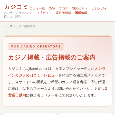
カジコミ
口コミ一覧
Q&A
ブログ
SEOガイド
カジノガイ
オンラインカジノの
ド
決済ガイド
運営者情報
掲載依頼
口コミ・評判
トップ
>
カジノ掲載依頼
FOR CASINO OPERATORS
カジノ掲載・広告掲載のご案内
カジコミ (cajikomi.com) は、日本人プレイヤー向けに
オンラ
インカジノの口コミ・レビュー
を発信する独立系メディアで
す。当サイトへの掲載をご希望のカジノ運営者様・広告代理
店様は、以下のフォームよりお問い合わせください。返信は
3
営業日以内
に担当者よりメールにてお送りいたします。