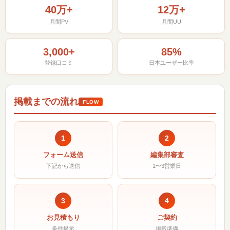
40万+
12万+
月間PV
月間UU
3,000+
85%
登録口コミ
日本ユーザー比率
掲載までの流れ
FLOW
1
2
フォーム送信
編集部審査
下記から送信
1〜3営業日
3
4
お見積もり
ご契約
条件提示
掲載準備