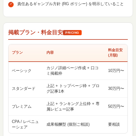
責任あるギャンブル方針 (RG ポリシー) を明示していること
掲載プラン・料金目安
PRICING
料金目安
プラン
内容
(月額)
カジノ詳細ページ作成 + 口コ
ベーシック
10万円〜
ミ掲載枠
上記 + トップページ枠 + ブロ
スタンダード
30万円〜
グ記事1本
上記 + ランキング上位枠 + 専
プレミアム
50万円〜
属レビュー記事
CPA / レベニュ
成果報酬型 (個別ご相談)
要相談
ーシェア