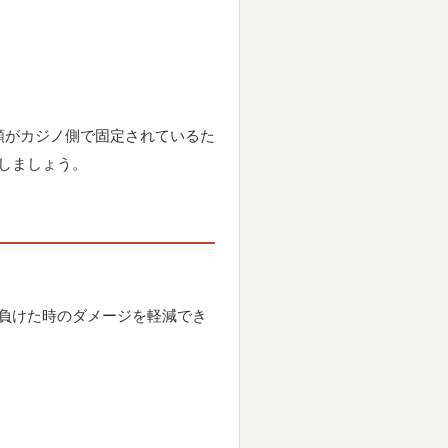
額がカジノ側で固定されているた
しましょう。
負けた時のダメージを軽減でき