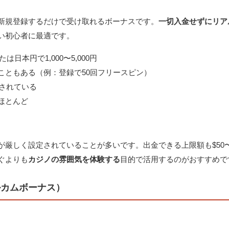
新規登録するだけで受け取れるボーナスです。
一切入金せずにリア
い初心者に最適です。
は日本円で1,000〜5,000円
こともある（例：登録で50回フリースピン）
定されている
ほとんど
厳しく設定されていることが多いです。出金できる上限額も$50〜
ぐよりも
カジノの雰囲気を体験する
目的で活用するのがおすすめで
ルカムボーナス）