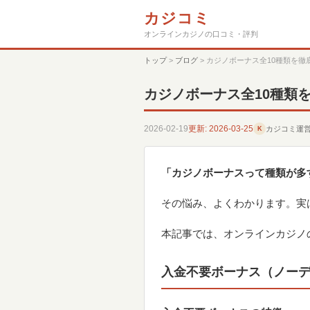
カジコミ
オンラインカジノの口コミ・評判
トップ
>
ブログ
>
カジノボーナス全10種類を徹
カジノボーナス全10種類
更新:
2026-03-25
2026-02-19
カジコミ運
K
「カジノボーナスって種類が多す
その悩み、よくわかります。実
本記事では、オンラインカジノ
入金不要ボーナス（ノー