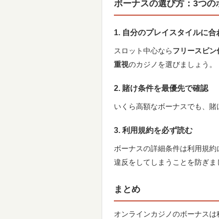
ボーナスの選び方：3つの
1. 自分のプレイスタイルに合
スロット中心なら
フリースピン
重視
のカジノを選びましょう。
2. 賭け条件を最優先で確認
いくら高額なボーナスでも、賭
3. 利用規約を必ず読む
ボーナスの詳細条件は利用規約
違反をしてしまうことを防ぎま
まとめ
オンラインカジノのボーナスは