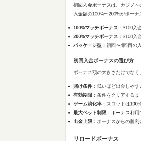
初回入金ボーナスは、カジノへ
入金額の100%〜200%がボー
100%マッチボーナス
：$100
200%マッチボーナス
：$100
パッケージ型
：初回〜4回目の
初回入金ボーナスの選び方
ボーナス額の大きさだけでなく
賭け条件
：低いほど出金しやす
有効期限
：条件をクリアするま
ゲーム消化率
：スロットは100
最大ベット制限
：ボーナス利用中
出金上限
：ボーナスからの勝利
リロードボーナス