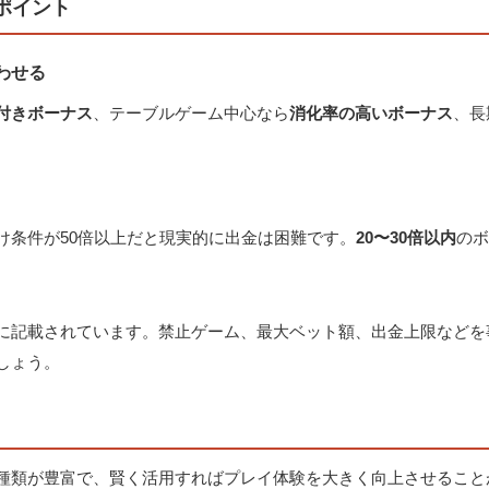
ポイント
わせる
付きボーナス
、テーブルゲーム中心なら
消化率の高いボーナス
、長
け条件が50倍以上だと現実的に出金は困難です。
20〜30倍以内
のボ
に記載されています。禁止ゲーム、最大ベット額、出金上限などを
しょう。
種類が豊富で、賢く活用すればプレイ体験を大きく向上させること