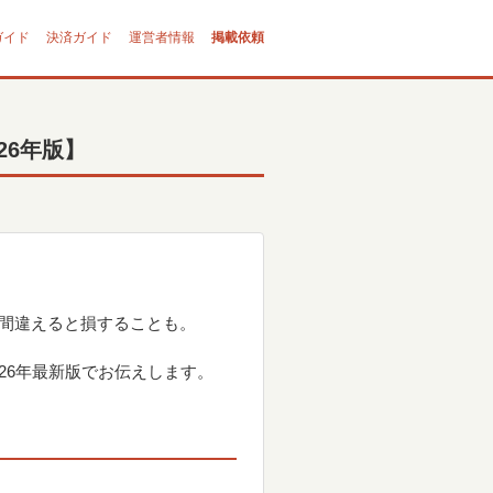
ガイド
決済ガイド
運営者情報
掲載依頼
26年版】
。間違えると損することも。
26年最新版でお伝えします。