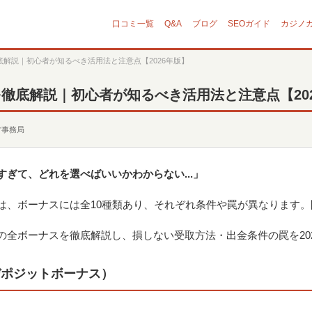
口コミ一覧
Q&A
ブログ
SEOガイド
カジノ
底解説｜初心者が知るべき活用法と注意点【2026年版】
を徹底解説｜初心者が知るべき活用法と注意点【20
営事務局
ぎて、どれを選べばいいかわからない...」
は、ボーナスには全10種類あり、それぞれ条件や罠が異なります
の全ボーナスを徹底解説し、損しない受取方法・出金条件の罠を20
デポジットボーナス）