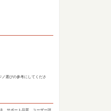
ジノ選びの参考にしてくださ
法、サポート品質、ユーザー評