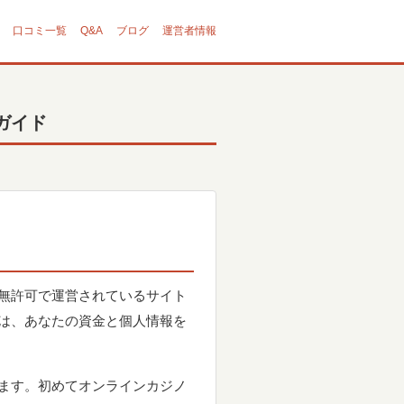
口コミ一覧
Q&A
ブログ
運営者情報
ガイド
無許可で運営されているサイト
は、あなたの資金と個人情報を
ます。初めてオンラインカジノ