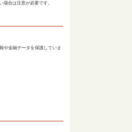
い場合は注意が必要です。
個人情報や金融データを保護していま