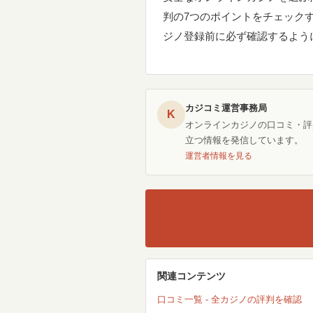
判の7つのポイントをチェック
ジノ登録前に必ず確認するよう
カジコミ運営事務局
K
オンラインカジノの口コミ・評
立つ情報を発信しています。
運営者情報を見る
関連コンテンツ
口コミ一覧 - 全カジノの評判を確認