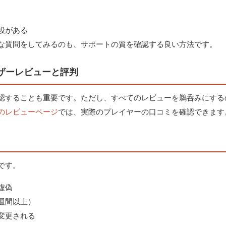
段がある
な質問をしてみるのも、サポートの質を確認する良い方法です。
ザーレビューと評判
認することも重要です。ただし、すべてのレビューを鵜呑みにする
のレビューページ
では、実際のプレイヤーの口コミを確認できます
です。
虚偽
週間以上）
変更される