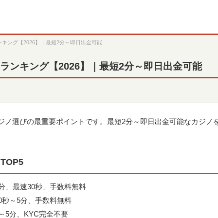
キング【2026】｜最短2分～即日出金可能
ランキング【2026】｜最短2分～即日出金可能
ジノ選びの最重要ポイントです。最短2分～即日出金可能なカジノ
OP5
2分、最速30秒、手数料無料
30秒～5分、手数料無料
分～5分、KYC完全不要