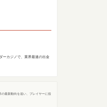
ダーカジノで、業界最速の出金
界の最新動向を追い、プレイヤーに役