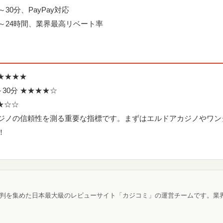
～30分、PayPay対応
間～24時間、業界最高リベート率
★★★★★
分～30分 ★★★★☆
★★☆☆
ジノの信頼性を測る重要な指標です。まずはエルドアカジノやワン
！
判を集めた日本最大級のレビューサイト「カジコミ」の運営チームです。業