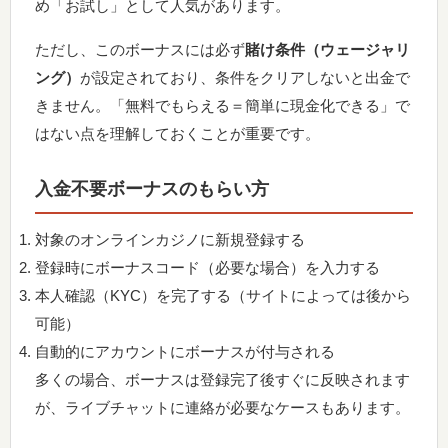
め「お試し」として人気があります。
ただし、このボーナスには必ず
賭け条件（ウェージャリ
ング）
が設定されており、条件をクリアしないと出金で
きません。「無料でもらえる＝簡単に現金化できる」で
はない点を理解しておくことが重要です。
入金不要ボーナスのもらい方
対象のオンラインカジノに新規登録する
登録時にボーナスコード（必要な場合）を入力する
本人確認（KYC）を完了する（サイトによっては後から
可能）
自動的にアカウントにボーナスが付与される
多くの場合、ボーナスは登録完了後すぐに反映されます
が、ライブチャットに連絡が必要なケースもあります。