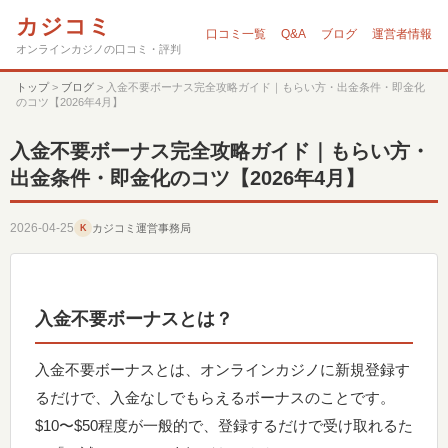
カジコミ
口コミ一覧
Q&A
ブログ
運営者情報
オンラインカジノの口コミ・評判
トップ
>
ブログ
>
入金不要ボーナス完全攻略ガイド｜もらい方・出金条件・即金化
のコツ【2026年4月】
入金不要ボーナス完全攻略ガイド｜もらい方・
出金条件・即金化のコツ【2026年4月】
2026-04-25
カジコミ運営事務局
K
入金不要ボーナスとは？
入金不要ボーナスとは、オンラインカジノに新規登録す
るだけで、入金なしでもらえるボーナスのことです。
$10〜$50程度が一般的で、登録するだけで受け取れるた