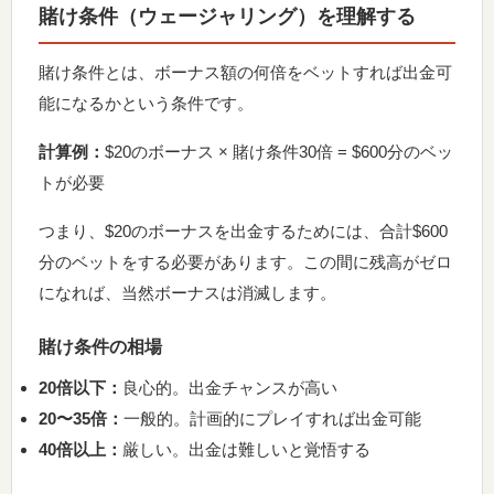
賭け条件（ウェージャリング）を理解する
賭け条件とは、ボーナス額の何倍をベットすれば出金可
能になるかという条件です。
計算例：
$20のボーナス × 賭け条件30倍 = $600分のベッ
トが必要
つまり、$20のボーナスを出金するためには、合計$600
分のベットをする必要があります。この間に残高がゼロ
になれば、当然ボーナスは消滅します。
賭け条件の相場
20倍以下：
良心的。出金チャンスが高い
20〜35倍：
一般的。計画的にプレイすれば出金可能
40倍以上：
厳しい。出金は難しいと覚悟する