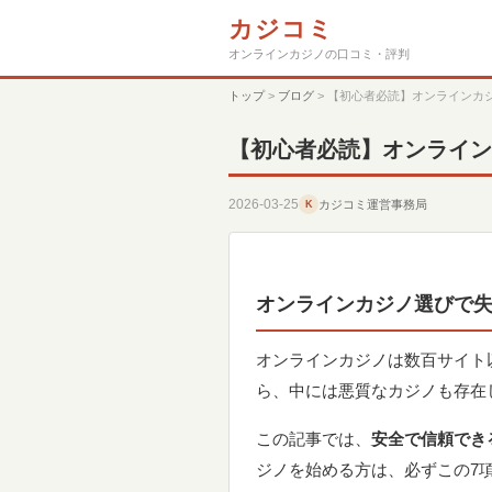
カジコミ
オンラインカジノの口コミ・評判
トップ
>
ブログ
>
【初心者必読】オンラインカ
【初心者必読】オンライン
2026-03-25
カジコミ運営事務局
K
オンラインカジノ選びで
オンラインカジノは数百サイト
ら、中には悪質なカジノも存在
この記事では、
安全で信頼でき
ジノを始める方は、必ずこの7