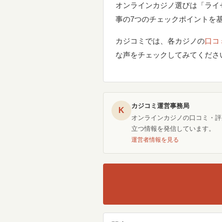
オンラインカジノ選びは「ライ
事の7つのチェックポイントを
カジコミでは、各カジノの
口コ
な声をチェックしてみてくださ
カジコミ運営事務局
K
オンラインカジノの口コミ・評
立つ情報を発信しています。
運営者情報を見る