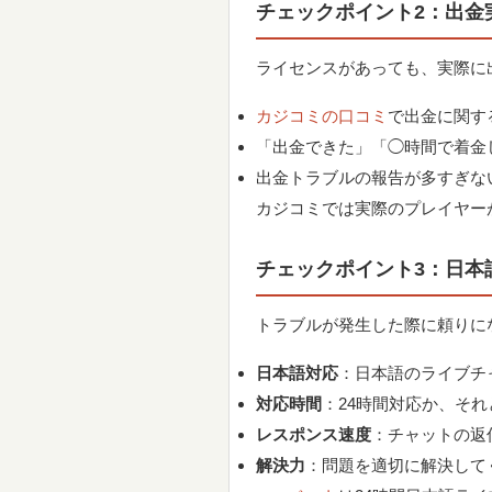
チェックポイント2：出金
ライセンスがあっても、実際に
カジコミの口コミ
で出金に関す
「出金できた」「◯時間で着金
出金トラブルの報告が多すぎな
カジコミでは実際のプレイヤー
チェックポイント3：日本
トラブルが発生した際に頼りに
日本語対応
：日本語のライブチ
対応時間
：24時間対応か、そ
レスポンス速度
：チャットの返
解決力
：問題を適切に解決して