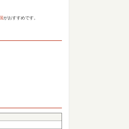
国
がおすすめです。