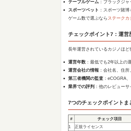
テーブルゲーム
：ブラックジャ
スポーツベット
：スポーツ賭博
ゲーム数で選ぶなら
ステークカ
チェックポイント7：運営
長年運営されているカジノほど
運営年数
：最低でも2年以上の
運営会社の情報
：会社名、住所
第三者機関の監査
：eCOGRA
業界での評判
：他のレビューサ
7つのチェックポイントま
#
チェック項目
1
正規ライセンス