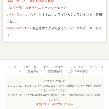
Q&A - カジノに関する疑問を解決
ブログ一覧 - 攻略法やニュースをチェック
カジノランキングJP
- おすすめオンラインカジノランキング・詳細
レビュー
crypto-card.club
- 仮想通貨で入金できるカジノ・クリプトカードガ
イド
トップ
口コミ一覧
Q&A
ブログ
SEOガイド
カジノガイ
ド
決済ガイド
運営者情報
カジノ掲載依頼
カジコミについて
カジコミは、オンラインカジノの口コミ・評判を実際のプレイヤーから集めた
レビューサイトです。
すべての口コミは投稿者の実体験に基づいており、運営事務局が内容を確認し
ています。
運営者情報・編集方針はこちら