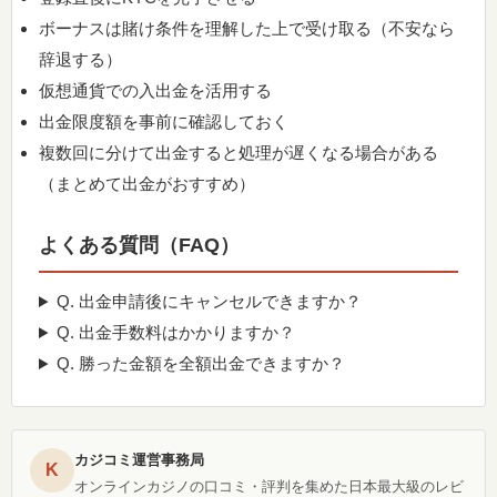
ボーナスは賭け条件を理解した上で受け取る（不安なら
辞退する）
仮想通貨での入出金を活用する
出金限度額を事前に確認しておく
複数回に分けて出金すると処理が遅くなる場合がある
（まとめて出金がおすすめ）
よくある質問（FAQ）
Q. 出金申請後にキャンセルできますか？
Q. 出金手数料はかかりますか？
Q. 勝った金額を全額出金できますか？
カジコミ運営事務局
K
オンラインカジノの口コミ・評判を集めた日本最大級のレビ