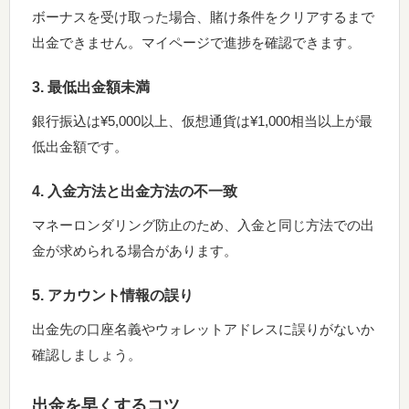
ボーナスを受け取った場合、賭け条件をクリアするまで
出金できません。マイページで進捗を確認できます。
3. 最低出金額未満
銀行振込は¥5,000以上、仮想通貨は¥1,000相当以上が最
低出金額です。
4. 入金方法と出金方法の不一致
マネーロンダリング防止のため、入金と同じ方法での出
金が求められる場合があります。
5. アカウント情報の誤り
出金先の口座名義やウォレットアドレスに誤りがないか
確認しましょう。
出金を早くするコツ