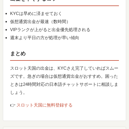
KYCは早めに済ませておく
仮想通貨出金が最速（数時間）
VIPランクが上がると出金優先処理される
週末より平日の方が処理が早い傾向
まとめ
スロット天国の出金は、KYCさえ完了していればスムー
ズです。急ぎの場合は仮想通貨出金がおすすめ。困った
ときは24時間対応の日本語チャットサポートに相談しま
しょう。
👉
スロット天国に無料登録する