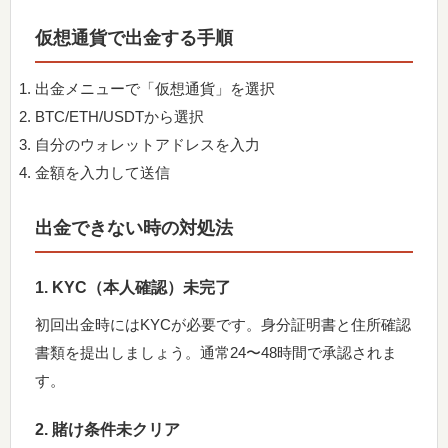
仮想通貨で出金する手順
出金メニューで「仮想通貨」を選択
BTC/ETH/USDTから選択
自分のウォレットアドレスを入力
金額を入力して送信
出金できない時の対処法
1. KYC（本人確認）未完了
初回出金時にはKYCが必要です。身分証明書と住所確認
書類を提出しましょう。通常24〜48時間で承認されま
す。
2. 賭け条件未クリア