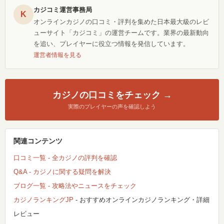
カジコミ運営事務局
K
オンラインカジノの口コミ・評判を集めた日本最大級のレビ
ューサイト「カジコミ」の運営チームです。業界の最新動向
を追い、プレイヤーに役立つ情報を発信しています。
運営者情報を見る
カジノの口コミをチェック →
実際のプレイヤーの声を確認しよう
関連コンテンツ
口コミ一覧 - 全カジノの評判を確認
Q&A - カジノに関する疑問を解決
ブログ一覧 - 攻略法やニュースをチェック
カジノランキングJP
- おすすめオンラインカジノランキング・詳細
レビュー