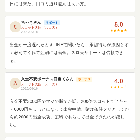
日には来た。口コミ通り還元は良い方。
ちゃきさん
5.0
サポート
ち
スロット天国（スロ天）
★★★★★
2026/06/18
出金が一度遅れたときLINEで聞いたら、承認待ちが原因とす
ぐ教えてくれて翌朝には着金。スロ天サポートは信頼でき
る。
入金不要ボーナス目当てさん
4.0
ボーナス
入
スロット天国（スロ天）
★★★★☆
2026/06/18
入金不要3000円でマジで勝てた話。200倍スロットで当たっ
て6000円ちょっとになって出金申請、賭け条件クリアしてか
ら約2000円出金成功。無料でもらって出金できたのが嬉し
い。