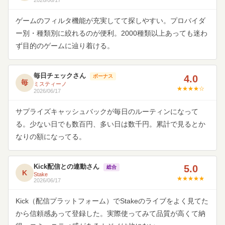
2026/06/17
ゲームのフィルタ機能が充実してて探しやすい。プロバイダ
ー別・種類別に絞れるのが便利。2000種類以上あっても迷わ
ず目的のゲームに辿り着ける。
毎日チェックさん
4.0
ボーナス
毎
ミスティーノ
★★★★☆
2026/06/17
サプライズキャッシュバックが毎日のルーティンになって
る。少ない日でも数百円、多い日は数千円。累計で見るとか
なりの額になってる。
Kick配信との連動さん
5.0
総合
K
Stake
★★★★★
2026/06/17
Kick（配信プラットフォーム）でStakeのライブをよく見てた
から信頼感あって登録した。実際使ってみて品質が高くて納