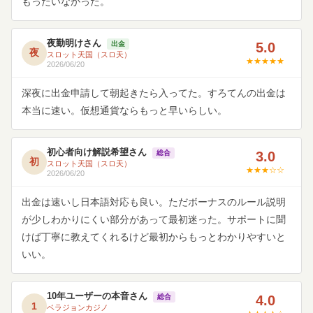
もったいなかった。
夜勤明けさん
5.0
出金
夜
スロット天国（スロ天）
★★★★★
2026/06/20
深夜に出金申請して朝起きたら入ってた。すろてんの出金は
本当に速い。仮想通貨ならもっと早いらしい。
初心者向け解説希望さん
3.0
総合
初
スロット天国（スロ天）
★★★☆☆
2026/06/20
出金は速いし日本語対応も良い。ただボーナスのルール説明
が少しわかりにくい部分があって最初迷った。サポートに聞
けば丁寧に教えてくれるけど最初からもっとわかりやすいと
いい。
10年ユーザーの本音さん
4.0
総合
1
ベラジョンカジノ