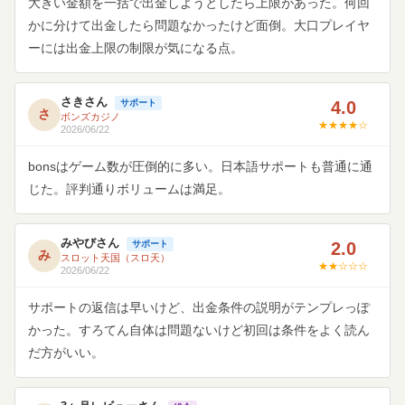
大きい金額を一括で出金しようとしたら上限があった。何回
かに分けて出金したら問題なかったけど面倒。大口プレイヤ
ーには出金上限の制限が気になる点。
さきさん
4.0
サポート
さ
ボンズカジノ
★★★★☆
2026/06/22
bonsはゲーム数が圧倒的に多い。日本語サポートも普通に通
じた。評判通りボリュームは満足。
みやびさん
2.0
サポート
み
スロット天国（スロ天）
★★☆☆☆
2026/06/22
サポートの返信は早いけど、出金条件の説明がテンプレっぽ
かった。すろてん自体は問題ないけど初回は条件をよく読ん
だ方がいい。