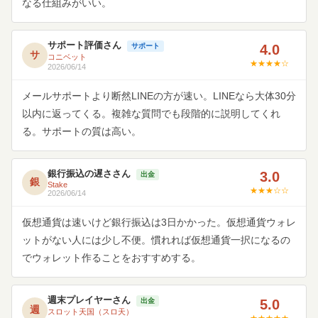
なる仕組みがいい。
サポート評価さん
4.0
サポート
サ
コニベット
★★★★☆
2026/06/14
メールサポートより断然LINEの方が速い。LINEなら大体30分
以内に返ってくる。複雑な質問でも段階的に説明してくれ
る。サポートの質は高い。
銀行振込の遅ささん
3.0
出金
銀
Stake
★★★☆☆
2026/06/14
仮想通貨は速いけど銀行振込は3日かかった。仮想通貨ウォレ
ットがない人には少し不便。慣れれば仮想通貨一択になるの
でウォレット作ることをおすすめする。
週末プレイヤーさん
5.0
出金
週
スロット天国（スロ天）
★★★★★