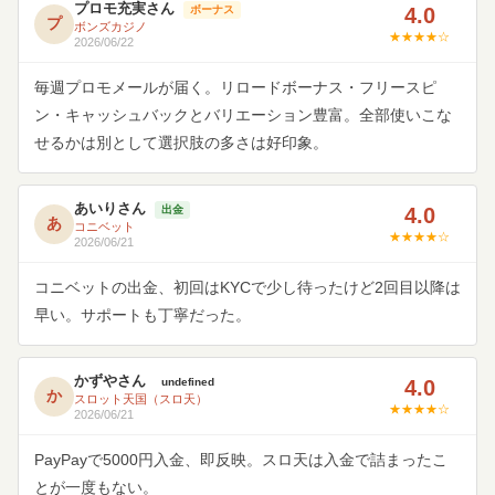
プロモ充実さん
4.0
ボーナス
プ
ボンズカジノ
★★★★☆
2026/06/22
毎週プロモメールが届く。リロードボーナス・フリースピ
ン・キャッシュバックとバリエーション豊富。全部使いこな
せるかは別として選択肢の多さは好印象。
あいりさん
4.0
出金
あ
コニベット
★★★★☆
2026/06/21
コニベットの出金、初回はKYCで少し待ったけど2回目以降は
早い。サポートも丁寧だった。
かずやさん
4.0
undefined
か
スロット天国（スロ天）
★★★★☆
2026/06/21
PayPayで5000円入金、即反映。スロ天は入金で詰まったこ
とが一度もない。