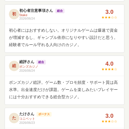
初心者注意事項さん
3.0
総合
初
Stake
★★★☆☆
2026/06/24
初心者にはおすすめしない。オリジナルゲームは爆速で資金
が増減するし、ギャンブル依存になりやすい設計だと思う。
経験者でルール守れる人向けのカジノ。
総評さん
4.0
総合
総
ボンズカジノ
★★★★☆
2026/06/24
ボンズカジノ総評。ゲーム数・プロモ頻度・サポート質は高
水準。出金速度だけが課題。ゲームを楽しみたいプレイヤー
には十分おすすめできる総合型カジノ。
たけさん
3.0
ボーナス
た
コニベット
★★★☆☆
2026/06/23