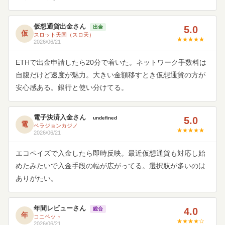
仮想通貨出金さん
5.0
出金
仮
スロット天国（スロ天）
★★★★★
2026/06/21
ETHで出金申請したら20分で着いた。ネットワーク手数料は
自腹だけど速度が魅力。大きい金額移すとき仮想通貨の方が
安心感ある。銀行と使い分けてる。
電子決済入金さん
5.0
undefined
電
ベラジョンカジノ
★★★★★
2026/06/21
エコペイズで入金したら即時反映。最近仮想通貨も対応し始
めたみたいで入金手段の幅が広がってる。選択肢が多いのは
ありがたい。
年間レビューさん
4.0
総合
年
コニベット
★★★★☆
2026/06/21