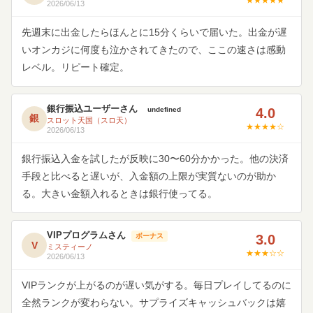
2026/06/13
先週末に出金したらほんとに15分くらいで届いた。出金が遅
いオンカジに何度も泣かされてきたので、ここの速さは感動
レベル。リピート確定。
銀行振込ユーザーさん
4.0
undefined
銀
スロット天国（スロ天）
★★★★☆
2026/06/13
銀行振込入金を試したが反映に30〜60分かかった。他の決済
手段と比べると遅いが、入金額の上限が実質ないのが助か
る。大きい金額入れるときは銀行使ってる。
VIPプログラムさん
3.0
ボーナス
V
ミスティーノ
★★★☆☆
2026/06/13
VIPランクが上がるのが遅い気がする。毎日プレイしてるのに
全然ランクが変わらない。サプライズキャッシュバックは嬉