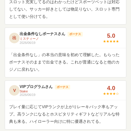
スロット充実してるのはわかったけどスポーツベットは対応
してない。サッカー好きとしては物足りない。スロット専門
として使い分けてる。
出金条件なしボーナスさん
5.0
ボーナス
出
ミスティーノ
★★★★★
2026/06/19
「出金条件なし」の本当の意味を初めて理解した。もらった
ボーナスそのままで出金できる。これが普通になると他のカ
ジノに戻れない。
VIPプログラムさん
4.0
ボーナス
V
Stake
★★★★☆
2026/06/19
プレイ量に応じてVIPランクが上がりレーキバック率もアッ
プ。高ランクになるとホスピタリティギフトなどリアルな特
典も来る。ハイローラー向けに特に優遇されてる。