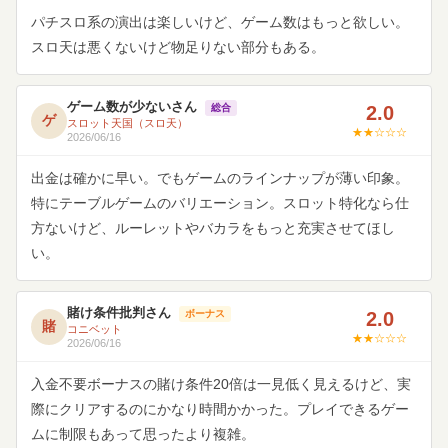
パチスロ系の演出は楽しいけど、ゲーム数はもっと欲しい。
スロ天は悪くないけど物足りない部分もある。
ゲーム数が少ないさん
2.0
総合
ゲ
スロット天国（スロ天）
★★☆☆☆
2026/06/16
出金は確かに早い。でもゲームのラインナップが薄い印象。
特にテーブルゲームのバリエーション。スロット特化なら仕
方ないけど、ルーレットやバカラをもっと充実させてほし
い。
賭け条件批判さん
2.0
ボーナス
賭
コニベット
★★☆☆☆
2026/06/16
入金不要ボーナスの賭け条件20倍は一見低く見えるけど、実
際にクリアするのにかなり時間かかった。プレイできるゲー
ムに制限もあって思ったより複雑。