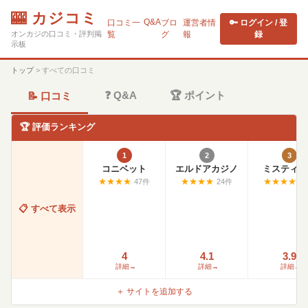
🎰 カジコミ
Q&A
口コミ一
ブロ
運営者情
🔑 ログイン / 登
オンカジの口コミ・評判掲
覧
グ
報
録
示板
トップ
>
すべての口コミ
❓ Q&A
🏆 ポイント
📝 口コミ
🏆 評価ランキング
1
2
3
コニベット
エルドアカジノ
ミスティー
★★★★
★★★★
★★★★
47件
24件
4
📋 すべて表示
4
4.1
3.9
詳細→
詳細→
詳細→
＋ サイトを追加する