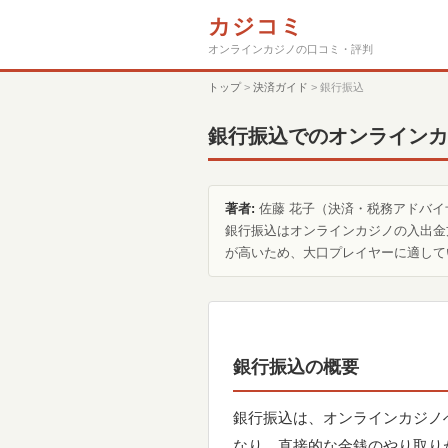
カジコミ
オンラインカジノの口コミ・評判
トップ
>
決済ガイド
>
銀行振込
銀行振込でのオンラインカ
著者:
佐藤 花子（決済・税務アドバイ
銀行振込はオンラインカジノの入出金
が高いため、大口プレイヤーに適して
銀行振込の概要
銀行振込は、オンラインカジノ
なり、直接的な金銭のやり取り