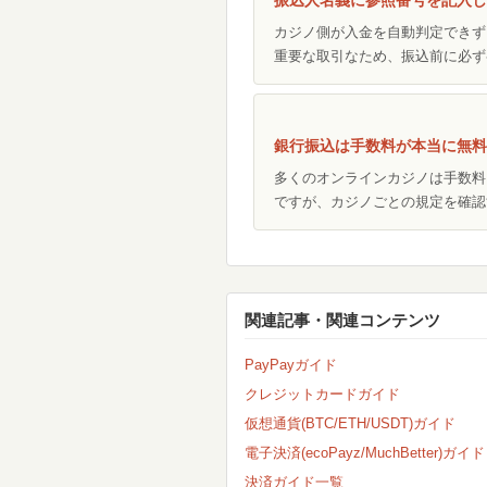
振込人名義に参照番号を記入し
カジノ側が入金を自動判定できず
重要な取引なため、振込前に必ず
銀行振込は手数料が本当に無料
多くのオンラインカジノは手数料
ですが、カジノごとの規定を確認
関連記事・関連コンテンツ
PayPayガイド
クレジットカードガイド
仮想通貨(BTC/ETH/USDT)ガイド
電子決済(ecoPayz/MuchBetter)ガイド
決済ガイド一覧