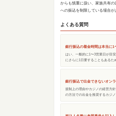
からも慎重に扱い、家族共有の
への振込を制限している場合が
よくある質問
銀行振込の着金時間は本当に1
はい、一般的に1〜3営業日が目
にさらに1日要することもあるた
銀行振込で出金できないオンラ
規制上の理由やカジノの経営方針
の方法での出金を推奨するカジノ