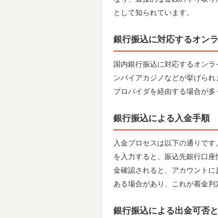
として知られています。
銀行振込に対応するオン
国内銀行振込に対応するオンラ
ンパイアカジノなどが挙げられ
プロバイダを経由する場合が多
銀行振込による入金手順
入金プロセスは以下の通りです
を入力すると、振込先銀行口座
金確認されると、アカウントに
ある場合があり、これが着金判
銀行振込による出金可否