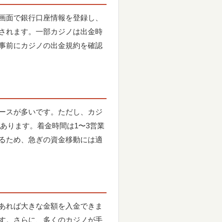
画面で銀行口座情報を登録し、
されます。一部カジノは出金時
事前にカジノの出金規約を確認
ースが多いです。ただし、カジ
あります。着金時間は1〜3営業
るため、急ぎの資金移動には適
あれば大きな金額を入金できま
す。さらに、多くのカジノが手