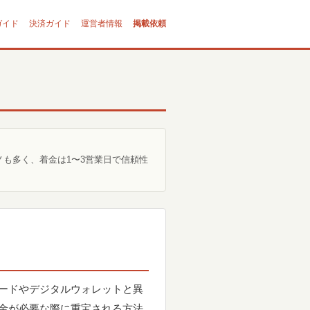
ガイド
決済ガイド
運営者情報
掲載依頼
も多く、着金は1〜3営業日で信頼性
ードやデジタルウォレットと異
金が必要な際に重宝される方法