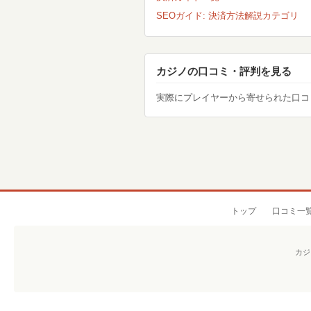
SEOガイド: 決済方法解説カテゴリ
カジノの口コミ・評判を見る
実際にプレイヤーから寄せられた口
トップ
口コミ一
カジ