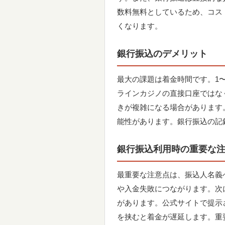
数料無料としているため、コス
くなります。
銀行振込のデメリット
最大の課題は着金時間です。1
ラインカジノの直接口座ではな
きが複雑になる場合があります
能性があります。銀行振込の記
銀行振込利用時の重要な
最重要な注意点は、振込人名義
や入金失敗につながります。次
があります。公式サイトで提示
を挟むと着金が遅延します。重