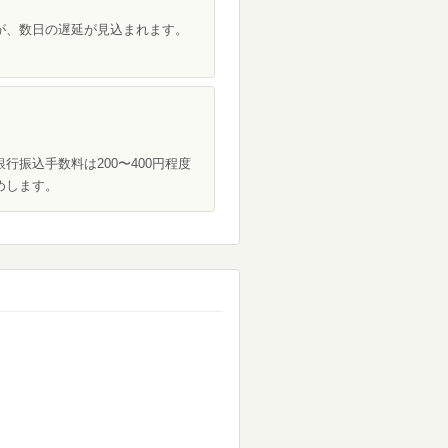
が、数日の遅延が見込まれます。
振込手数料は200〜400円程度
めします。