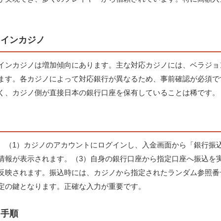
ラインカジノ
インカジノは増加傾向にあります。主な対応カジノには、ベラジョ
ます。各カジノによって対応銀行が異なるため、事前確認が必須で
く、カジノ側が直接日本の銀行口座を保有していることは稀です。
。（1）カジノのアカウントにログインし、入金画面から「銀行振
情報が表示されます。（3）自身の銀行口座から指定口座へ振込を
反映されます。振込時には、カジノから指定されたランダム参照番
定の鍵となります。正確な入力が重要です。
と手順