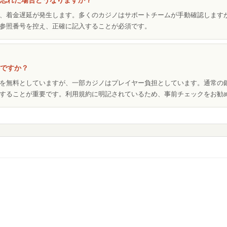
忘れた場合どうなりますか？
、着金遅延が発生します。多くのカジノはサポートチームが手動確認します
参照番号を控え、正確に記入することが必須です。
ですか？
を無料としていますが、一部カジノはプレイヤー負担としています。通常の銀行
することが重要です。利用規約に明記されているため、事前チェックをお勧