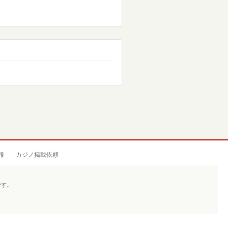
報
カジノ掲載依頼
です。