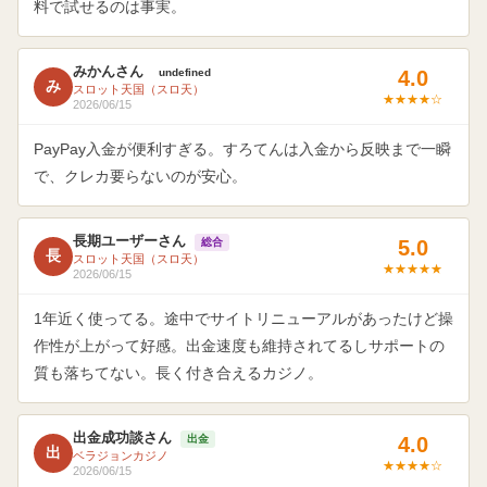
料で試せるのは事実。
みかんさん
4.0
undefined
み
スロット天国（スロ天）
★★★★☆
2026/06/15
PayPay入金が便利すぎる。すろてんは入金から反映まで一瞬
で、クレカ要らないのが安心。
長期ユーザーさん
5.0
総合
長
スロット天国（スロ天）
★★★★★
2026/06/15
1年近く使ってる。途中でサイトリニューアルがあったけど操
作性が上がって好感。出金速度も維持されてるしサポートの
質も落ちてない。長く付き合えるカジノ。
出金成功談さん
4.0
出金
出
ベラジョンカジノ
★★★★☆
2026/06/15