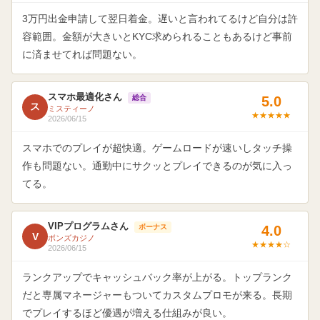
3万円出金申請して翌日着金。遅いと言われてるけど自分は許
容範囲。金額が大きいとKYC求められることもあるけど事前
に済ませてれば問題ない。
スマホ最適化さん
5.0
総合
ス
ミスティーノ
★★★★★
2026/06/15
スマホでのプレイが超快適。ゲームロードが速いしタッチ操
作も問題ない。通勤中にサクッとプレイできるのが気に入っ
てる。
VIPプログラムさん
4.0
ボーナス
V
ボンズカジノ
★★★★☆
2026/06/15
ランクアップでキャッシュバック率が上がる。トップランク
だと専属マネージャーもついてカスタムプロモが来る。長期
でプレイするほど優遇が増える仕組みが良い。