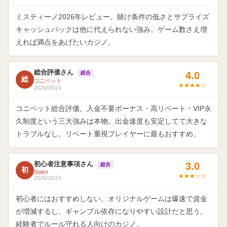
ミスティーノ2026年レビュー。賭け条件の低さとサプライズ
キャッシュバックは他に代えられない強み。ゲーム数さえ増
えれば満点をあげたいカジノ。
総合評価さん
4.0
総合
総
コニベット
★★★★☆
2026/06/24
コニベット総合評価。入金不要ボーナス・高リベート・VIP永
久制度という三大強みは本物。出金速度も安定してて大きな
トラブルなし。リベート重視プレイヤーに最もおすすめ。
初心者注意事項さん
3.0
総合
初
Stake
★★★☆☆
2026/06/24
初心者にはおすすめしない。オリジナルゲームは爆速で資金
が増減するし、ギャンブル依存になりやすい設計だと思う。
経験者でルール守れる人向けのカジノ。