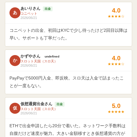
あいりさん
4.0
出金
あ
コニベット
★★★★☆
2026/06/21
コニベットの出金、初回はKYCで少し待ったけど2回目以降は
早い。サポートも丁寧だった。
かずやさん
4.0
undefined
か
スロット天国（スロ天）
★★★★☆
2026/06/21
PayPayで5000円入金、即反映。スロ天は入金で詰まったこ
とが一度もない。
仮想通貨出金さん
5.0
出金
仮
スロット天国（スロ天）
★★★★★
2026/06/21
ETHで出金申請したら20分で着いた。ネットワーク手数料は
自腹だけど速度が魅力。大きい金額移すとき仮想通貨の方が