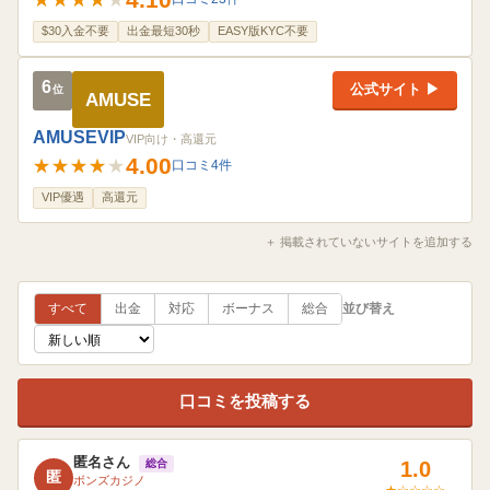
$30入金不要
出金最短30秒
EASY版KYC不要
6
公式サイト ▶
位
AMUSE
AMUSEVIP
VIP向け・高還元
4.00
★★★★★
★★★★★
口コミ4件
VIP優遇
高還元
＋ 掲載されていないサイトを追加する
すべて
出金
対応
ボーナス
総合
並び替え
口コミを投稿する
匿名さん
1.0
総合
匿
ボンズカジノ
★☆☆☆☆