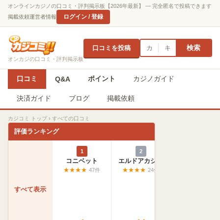
オンラインカジノの口コミ・評判掲示板【2026年最新】 — 完全匿名で投稿できます
ログイン / 登録
掲載依頼
運営者情報
検索
口コミを投稿
オンカジの口コミ・評判掲示板
口コミ
ポイント
カジノガイド
Q&A
決済ガイド
ブログ
掲載依頼
カジコミ トップ
›
すべての口コミ
評価ランキング
1
2
3
コニベット
エルドアカジノ
ミスティーノ
★★★★
★★★★
★★★★
47件
24件
43件
すべて表示