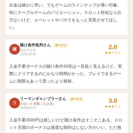
出金は確かに早い。でもゲームのラインナップが薄い印象。
特にテーブルゲームのバリエーション。スロット特化なら仕
方ないけど、ルーレットやバカラをもっと充実させてほし
い。
賭け条件批判さん
2.0
ボーナス
賭
コニベット
★★☆☆☆
2026/06/16
入金不要ボーナスの賭け条件20倍は一見低く見えるけど、実
際にクリアするのにかなり時間かかった。プレイできるゲー
ムに制限もあって思ったより複雑。
リーマンギャンブラーさん
3.0
ボーナス
リ
スロット天国（スロ天）
★★★☆☆
2026/06/15
入金不要3000円は嬉しいけど賭け条件はそこそこある。スロ
ット天国のボーナスは過度な期待はしない方がいい。ただ無