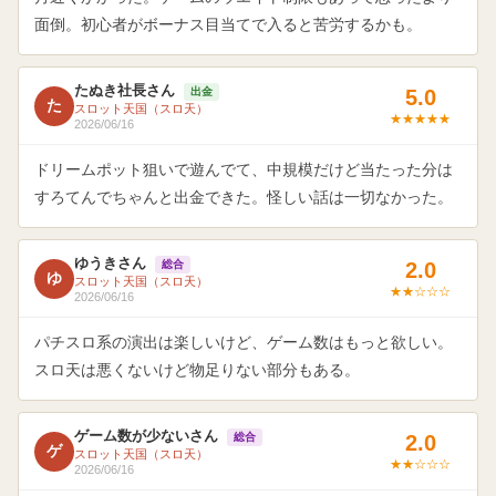
面倒。初心者がボーナス目当てで入ると苦労するかも。
たぬき社長さん
5.0
出金
た
スロット天国（スロ天）
★★★★★
2026/06/16
ドリームポット狙いで遊んでて、中規模だけど当たった分は
すろてんでちゃんと出金できた。怪しい話は一切なかった。
ゆうきさん
2.0
総合
ゆ
スロット天国（スロ天）
★★☆☆☆
2026/06/16
パチスロ系の演出は楽しいけど、ゲーム数はもっと欲しい。
スロ天は悪くないけど物足りない部分もある。
ゲーム数が少ないさん
2.0
総合
ゲ
スロット天国（スロ天）
★★☆☆☆
2026/06/16