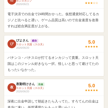
ボンズカジノ
★★★☆☆
2026/06/21
電子決済での出金で24時間かかった。仮想通貨対応してるカ
ジノと比べると遅い。ゲーム品質は高いので出金速度を改善
すれば総合満足度が上がる。
ぴよさん
5.0
総合
ぴ
スロット天国（スロ天）
★★★★★
2026/06/20
パチンコ・パチスロが打てるオンカジって貴重。スロット天
国はこのジャンル好きなら一択。怪しいと思って避けてたの
もったいなかった。
夜勤明けさん
5.0
出金
夜
スロット天国（スロ天）
★★★★★
2026/06/20
深夜に出金申請して朝起きたら入ってた。すろてんの出金は
本当に速い。仮想通貨ならもっと早いらしい。