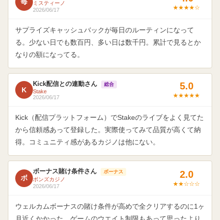
毎
ミスティーノ
★★★★☆
2026/06/17
サプライズキャッシュバックが毎日のルーティンになって
る。少ない日でも数百円、多い日は数千円。累計で見るとか
なりの額になってる。
Kick配信との連動さん
5.0
総合
K
Stake
★★★★★
2026/06/17
Kick（配信プラットフォーム）でStakeのライブをよく見てた
から信頼感あって登録した。実際使ってみて品質が高くて納
得。コミュニティ感があるカジノは他にない。
ボーナス賭け条件さん
2.0
ボーナス
ボ
ボンズカジノ
★★☆☆☆
2026/06/17
ウェルカムボーナスの賭け条件が高めで全クリアするのに1ヶ
月近くかかった。ゲームのウエイト制限もあって思ったより