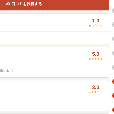
✍️ 口コミを投稿する
1.0
★☆☆☆☆
5.0
★★★★★
応いい！
3.0
★★★☆☆