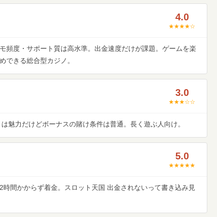
4.0
★★★★☆
モ頻度・サポート質は高水準。出金速度だけが課題。ゲームを楽
めできる総合型カジノ。
3.0
★★★☆☆
ベートは魅力だけどボーナスの賭け条件は普通。長く遊ぶ人向け。
5.0
★★★★★
2時間かからず着金。スロット天国 出金されないって書き込み見