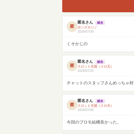
匿名さん
総合
匿
ボンズカジノ
2026/07/30
くそかじの
匿名さん
総合
匿
スロット天国（スロ天）
2026/07/25
チャットのスタッフさんめっちゃ対
匿名さん
総合
匿
スロット天国（スロ天）
2026/07/06
今回のプロモ結構良かった。