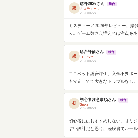
総評2026さん
総合
総
ミスティーノ
2026/06/24
ミスティーノ2026年レビュー。
み。ゲーム数さえ増えれば満点をあ
総合評価さん
総合
総
コニベット
2026/06/24
コニベット総合評価。入金不要ボー
も安定してて大きなトラブルなし。
初心者注意事項さん
総合
初
Stake
2026/06/24
初心者にはおすすめしない。オリジ
すい設計だと思う。経験者でルール