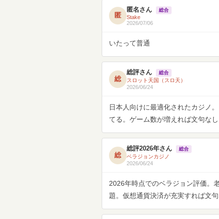
匿名さん
総合
匿
Stake
2026/07/06
いたって普通
総評さん
総合
総
スロット天国（スロ天）
2026/06/24
日本人向けに最適化されたカジノ。
てる。ゲーム数が増えれば文句なし
総評2026年さん
総合
総
ベラジョンカジノ
2026/06/24
2026年時点でのベラジョン評価
題。仮想通貨決済が充実すれば文句