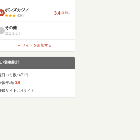
ボンズカジノ
3.4
13
詳細→
★★★
42件
その他
-
口コミなし
＋ サイトを追加する
📊 投稿統計
総口コミ数:
471件
全体平均:
3.9
登録サイト:
14サイト