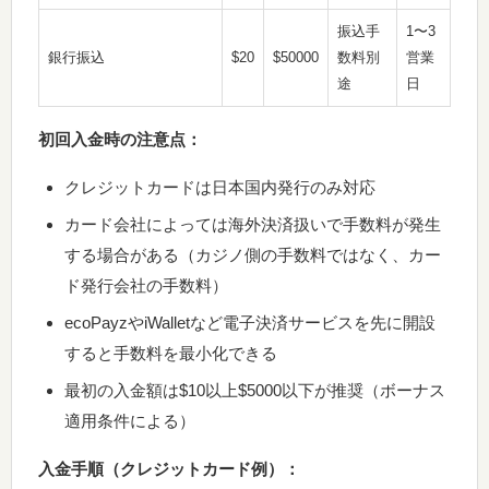
振込手
1〜3
銀行振込
$20
$50000
数料別
営業
途
日
初回入金時の注意点：
クレジットカードは日本国内発行のみ対応
カード会社によっては海外決済扱いで手数料が発生
する場合がある（カジノ側の手数料ではなく、カー
ド発行会社の手数料）
ecoPayzやiWalletなど電子決済サービスを先に開設
すると手数料を最小化できる
最初の入金額は$10以上$5000以下が推奨（ボーナス
適用条件による）
入金手順（クレジットカード例）：