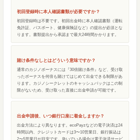
初回登録時に本人確認書類が必要ですか？
初回登録時は不要です。初回出金時に本人確認書類（運転
免許証、パスポート、健康保険証など）の提出が必須とな
ります。書類提出から承認まで最大24時間かかります。
賭け条件なしとはどういう意味ですか？
通常のカジノボーナスには『30倍賭け条件』など、受け取
ったボーナスを何倍も賭けてはじめて出金できる制限があ
ります。カジノシークレットのキャッシュバックはこの制
限がないため、受け取った直後に出金申請が可能です。
出金申請後、いつ銀行口座に着金しますか？
出金方法により異なります。ecoPayzなどの電子決済は24
時間以内、クレジットカードは3〜10営業日、銀行振込は
2〜5営業日が目安です。急いでいる場合は電子決済サービ