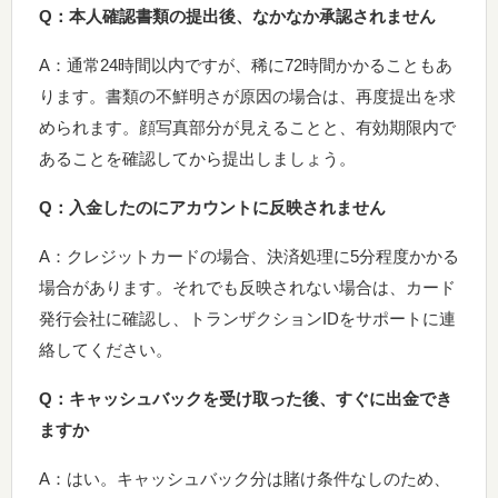
Q：本人確認書類の提出後、なかなか承認されません
A：通常24時間以内ですが、稀に72時間かかることもあ
ります。書類の不鮮明さが原因の場合は、再度提出を求
められます。顔写真部分が見えることと、有効期限内で
あることを確認してから提出しましょう。
Q：入金したのにアカウントに反映されません
A：クレジットカードの場合、決済処理に5分程度かかる
場合があります。それでも反映されない場合は、カード
発行会社に確認し、トランザクションIDをサポートに連
絡してください。
Q：キャッシュバックを受け取った後、すぐに出金でき
ますか
A：はい。キャッシュバック分は賭け条件なしのため、