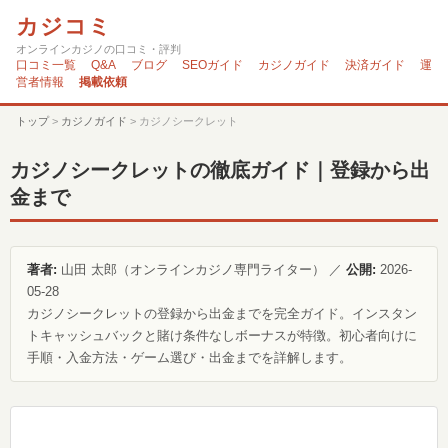
カジコミ
オンラインカジノの口コミ・評判
口コミ一覧
Q&A
ブログ
SEOガイド
カジノガイド
決済ガイド
運
営者情報
掲載依頼
トップ
>
カジノガイド
>
カジノシークレット
カジノシークレットの徹底ガイド｜登録から出
金まで
著者:
山田 太郎（オンラインカジノ専門ライター） ／
公開:
2026-
05-28
カジノシークレットの登録から出金までを完全ガイド。インスタン
トキャッシュバックと賭け条件なしボーナスが特徴。初心者向けに
手順・入金方法・ゲーム選び・出金までを詳解します。