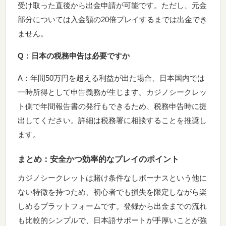
受け取った直後から出金申請が可能です。ただし、元金
部分については入金額の20倍プレイするまでは出金でき
ません。
Q：日本の税務申告は必要ですか
A：年間50万円を超える利益が出た場合、日本国内では
一時所得として申告義務が生じます。カジノシークレッ
ト側で年間報告書の発行もできるため、税務申告時に提
出してください。詳細は税務署に相談することを推奨し
ます。
まとめ：安全かつ効率的なプレイのポイント
カジノシークレットは賭け条件なしボーナスという他に
ない特徴を持つため、初心者でも損失を限定しながら楽
しめるプラットフォームです。登録から出金までの流れ
も比較的シンプルで、日本語サポートが手厚いことが強