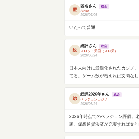
匿名さん
総合
匿
Stake
2026/07/06
いたって普通
総評さん
総合
総
スロット天国（スロ天）
2026/06/24
日本人向けに最適化されたカジノ。
てる。ゲーム数が増えれば文句なし
総評2026年さん
総合
総
ベラジョンカジノ
2026/06/24
2026年時点でのベラジョン評価
題。仮想通貨決済が充実すれば文句