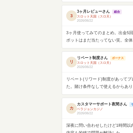
3ヶ月レビューさん
総合
3
スロット天国（スロ天）
2026/06/22
3ヶ月使ってみてのまとめ。出金5
ポットはまだ当たってない笑。全体
リベート制度さん
ボーナス
リ
スロット天国（スロ天）
2026/06/22
リベート(リワード)制度があって
た。賭け条件なしで使えるからあり
カスタマーサポート夜間さん
カ
ベラジョンカジノ
2026/06/22
深夜に問い合わせしたけど1時間以
内容も的確で問題が解決した。