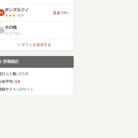
ボンズカジノ
3.4
13
詳細→
★★★
42件
その他
-
口コミなし
＋ サイトを追加する
📊 投稿統計
総口コミ数:
471件
全体平均:
3.9
登録サイト:
14サイト