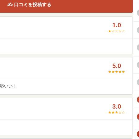
✍️ 口コミを投稿する
1.0
★☆☆☆☆
5.0
★★★★★
応いい！
3.0
★★★☆☆