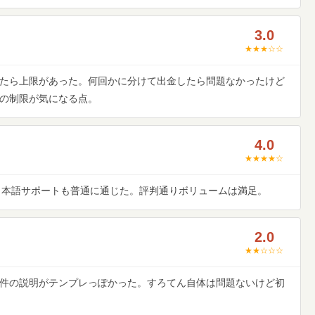
3.0
★★★☆☆
たら上限があった。何回かに分けて出金したら問題なかったけど
の制限が気になる点。
4.0
★★★★☆
。日本語サポートも普通に通じた。評判通りボリュームは満足。
2.0
★★☆☆☆
件の説明がテンプレっぽかった。すろてん自体は問題ないけど初