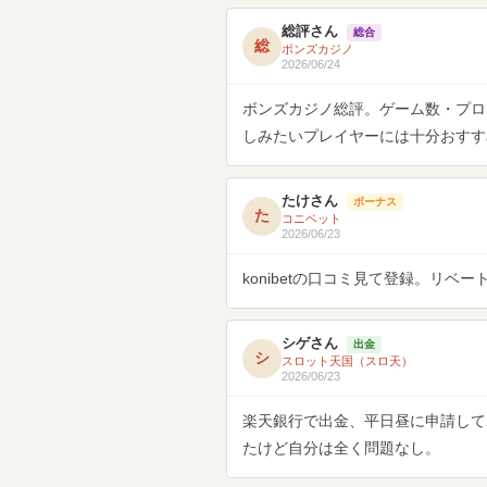
総評さん
総合
総
ボンズカジノ
2026/06/24
ボンズカジノ総評。ゲーム数・プロ
しみたいプレイヤーには十分おすす
たけさん
ボーナス
た
コニベット
2026/06/23
konibetの口コミ見て登録。リ
シゲさん
出金
シ
スロット天国（スロ天）
2026/06/23
楽天銀行で出金、平日昼に申請して
たけど自分は全く問題なし。