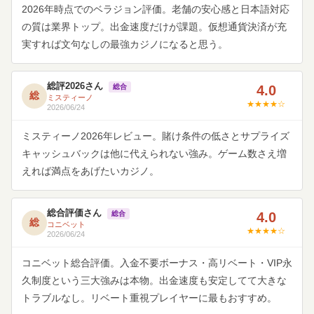
2026年時点でのベラジョン評価。老舗の安心感と日本語対応
の質は業界トップ。出金速度だけが課題。仮想通貨決済が充
実すれば文句なしの最強カジノになると思う。
総評2026さん
4.0
総合
総
ミスティーノ
★★★★☆
2026/06/24
ミスティーノ2026年レビュー。賭け条件の低さとサプライズ
キャッシュバックは他に代えられない強み。ゲーム数さえ増
えれば満点をあげたいカジノ。
総合評価さん
4.0
総合
総
コニベット
★★★★☆
2026/06/24
コニベット総合評価。入金不要ボーナス・高リベート・VIP永
久制度という三大強みは本物。出金速度も安定してて大きな
トラブルなし。リベート重視プレイヤーに最もおすすめ。