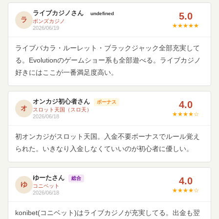
ライブカジノさん
5.0
undefined
ラ
ボンズカジノ
★★★★★
2026/06/19
ライブバカラ・ルーレット・ブラックジャック全部充実して
る。Evolutionのゲームショー系も全部遊べる。ライブカジノ
好きにはここが一番満足度高い。
オンカジ初心者さん
4.0
ボーナス
オ
スロット天国（スロ天）
★★★★☆
2026/06/18
初オンカジがスロット天国。入金不要ボーナスでルール覚え
られた。いきなり入金しなくていいのが初心者に優しい。
ゆーたさん
4.0
総合
ゆ
コニベット
★★★★☆
2026/06/18
konibet(コニベット)はライブカジノが充実してる。出金も翌