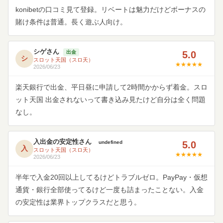
konibetの口コミ見て登録。リベートは魅力だけどボーナスの
賭け条件は普通。長く遊ぶ人向け。
シゲさん
5.0
出金
シ
スロット天国（スロ天）
★★★★★
2026/06/23
楽天銀行で出金、平日昼に申請して2時間かからず着金。スロ
ット天国 出金されないって書き込み見たけど自分は全く問題
なし。
入出金の安定性さん
5.0
undefined
入
スロット天国（スロ天）
★★★★★
2026/06/23
半年で入金20回以上してるけどトラブルゼロ。PayPay・仮想
通貨・銀行全部使ってるけど一度も詰まったことない。入金
の安定性は業界トップクラスだと思う。