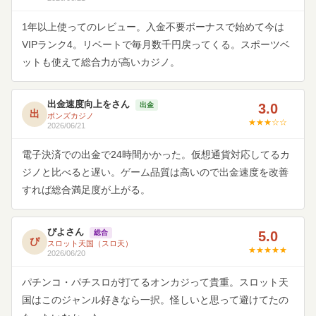
1年以上使ってのレビュー。入金不要ボーナスで始めて今は
VIPランク4。リベートで毎月数千円戻ってくる。スポーツベ
ットも使えて総合力が高いカジノ。
出金速度向上をさん
3.0
出金
出
ボンズカジノ
★★★☆☆
2026/06/21
電子決済での出金で24時間かかった。仮想通貨対応してるカ
ジノと比べると遅い。ゲーム品質は高いので出金速度を改善
すれば総合満足度が上がる。
ぴよさん
5.0
総合
ぴ
スロット天国（スロ天）
★★★★★
2026/06/20
パチンコ・パチスロが打てるオンカジって貴重。スロット天
国はこのジャンル好きなら一択。怪しいと思って避けてたの