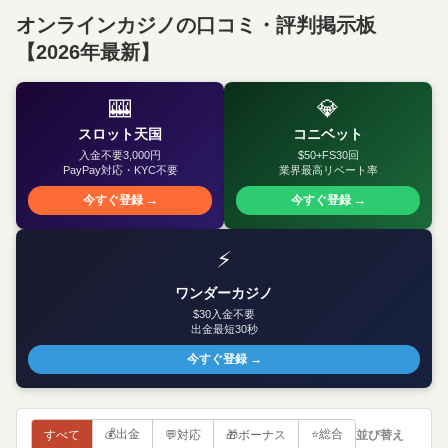
オンラインカジノの口コミ・評判掲示板
【2026年最新】
🎰
💎
スロット天国
コニベット
入金不要3,000円
$50+FS30回
PayPay対応・KYC不要
業界最高リベート率
今すぐ登録 →
今すぐ登録 →
⚡
ワンダーカジノ
$30入金不要
出金最短30秒
今すぐ登録 →
💰出金
⭐総合
すべて
💬対応
🎁ボーナス
並び替え