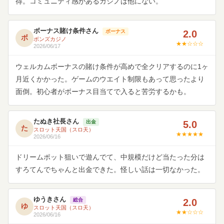
得。コミュニティ感があるカジノは他にない。
ボーナス賭け条件さん
2.0
ボーナス
ボ
ボンズカジノ
★★☆☆☆
2026/06/17
ウェルカムボーナスの賭け条件が高めで全クリアするのに1ヶ
月近くかかった。ゲームのウエイト制限もあって思ったより
面倒。初心者がボーナス目当てで入ると苦労するかも。
たぬき社長さん
5.0
出金
た
スロット天国（スロ天）
★★★★★
2026/06/16
ドリームポット狙いで遊んでて、中規模だけど当たった分は
すろてんでちゃんと出金できた。怪しい話は一切なかった。
ゆうきさん
2.0
総合
ゆ
スロット天国（スロ天）
★★☆☆☆
2026/06/16