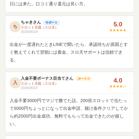
日には来た。口コミ通り還元は良い方。
ちゃきさん
5.0
サポート
ち
スロット天国（スロ天）
★★★★★
2026/06/18
出金が一度遅れたときLINEで聞いたら、承認待ちが原因とす
ぐ教えてくれて翌朝には着金。スロ天サポートは信頼でき
る。
入金不要ボーナス目当てさん
4.0
ボーナス
入
スロット天国（スロ天）
★★★★☆
2026/06/18
入金不要3000円でマジで勝てた話。200倍スロットで当たっ
て6000円ちょっとになって出金申請、賭け条件クリアしてか
ら約2000円出金成功。無料でもらって出金できたのが嬉し
い。