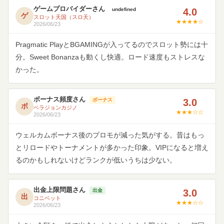
ゲームプロバイダーさん
4.0
undefined
ゲ
スロット天国（スロ天）
★★★★☆
2026/06/23
Pragmatic PlayとBGAMINGが入ってるのでスロット勢には十
分。Sweet Bonanzaも動くし快適。ロード速度もストレスな
かった。
ボーナス頻度さん
3.0
ボーナス
ボ
ベラジョンカジノ
★★★☆☆
2026/06/23
ウェルカムボーナス後のプロモが減った気がする。昔はもっ
とリロードやトーナメントが多かった印象。VIPになると増え
るのかもしれないけどランクが低いうちは少ない。
出金上限問題さん
3.0
出金
出
コニベット
★★★☆☆
2026/06/23