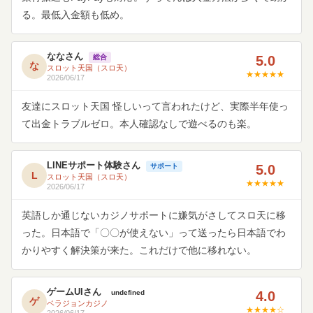
る。最低入金額も低め。
ななさん
5.0
総合
な
スロット天国（スロ天）
★★★★★
2026/06/17
友達にスロット天国 怪しいって言われたけど、実際半年使っ
て出金トラブルゼロ。本人確認なしで遊べるのも楽。
LINEサポート体験さん
5.0
サポート
L
スロット天国（スロ天）
★★★★★
2026/06/17
英語しか通じないカジノサポートに嫌気がさしてスロ天に移
った。日本語で「〇〇が使えない」って送ったら日本語でわ
かりやすく解決策が来た。これだけで他に移れない。
ゲームUIさん
4.0
undefined
ゲ
ベラジョンカジノ
★★★★☆