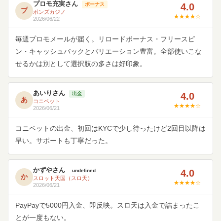
プロモ充実さん
4.0
ボーナス
プ
ボンズカジノ
★★★★☆
2026/06/22
毎週プロモメールが届く。リロードボーナス・フリースピ
ン・キャッシュバックとバリエーション豊富。全部使いこな
せるかは別として選択肢の多さは好印象。
あいりさん
4.0
出金
あ
コニベット
★★★★☆
2026/06/21
コニベットの出金、初回はKYCで少し待ったけど2回目以降は
早い。サポートも丁寧だった。
かずやさん
4.0
undefined
か
スロット天国（スロ天）
★★★★☆
2026/06/21
PayPayで5000円入金、即反映。スロ天は入金で詰まったこ
とが一度もない。