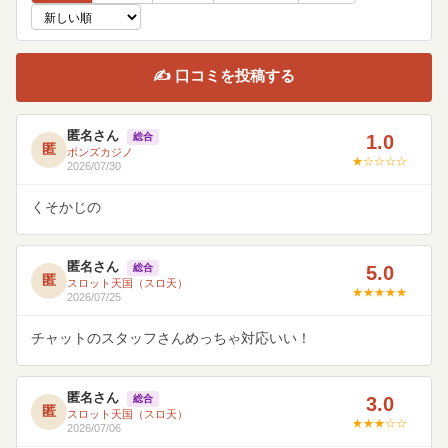
✍️ 口コミを投稿する
匿名さん
1.0
総合
匿
ボンズカジノ
★☆☆☆☆
2026/07/30
くそかじの
匿名さん
5.0
総合
匿
スロット天国（スロ天）
★★★★★
2026/07/25
チャットのスタッフさんめっちゃ対応いい！
匿名さん
3.0
総合
匿
スロット天国（スロ天）
★★★☆☆
2026/07/06