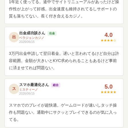
1年近く使ってる。途中でサイトリニューアルがあったけど操
作性が上がって好感。出金速度も維持されてるしサポートの
質も落ちてない。長く付き合えるカジノ。
出金成功談さん
4.0
出金
出
ベラジョンカジノ
★★★★☆
2026/06/15
3万円出金申請して翌日着金。遅いと言われてるけど自分は許
容範囲。金額が大きいとKYC求められることもあるけど事前
に済ませてれば問題ない。
スマホ最適化さん
5.0
総合
ス
ミスティーノ
★★★★★
2026/06/15
スマホでのプレイが超快適。ゲームロードが速いしタッチ操
作も問題ない。通勤中にサクッとプレイできるのが気に入っ
てる。