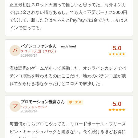
正直最初はスロット天国って怪しいと思ってた。海外オンカ
ジは出金されない噂もあるし。でも入金不要ボーナス3000円
で試して、勝った分はちゃんとPayPayで出金できた。今はメ
インで使ってる。
パチンコファンさん
5.0
undefined
パ
スロット天国（スロ天）
★★★★★
2026/06/14
海物語系のゲームがあって感動した。オンラインカジノでパ
チンコ演出を味わえるのはここだけ。地元のパチンコ屋が潰
れてから行き場なかったけどスロ天で解決した。
プロモーション豊富さん
5.0
ボーナス
プ
ベラジョンカジノ
★★★★★
2026/06/14
毎週何かしらプロモやってる。リロードボーナス・フリース
ピン・キャッシュバックと飽きない。長く続けるほどお得に