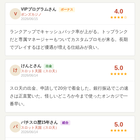
VIPプログラムさん
4.0
ボーナス
V
ボンズカジノ
★★★★☆
2026/06/15
ランクアップでキャッシュバック率が上がる。トップランク
だと専属マネージャーもついてカスタムプロモが来る。長期
でプレイするほど優遇が増える仕組みが良い。
けんとさん
5.0
出金
け
スロット天国（スロ天）
★★★★★
2026/06/14
スロ天の出金、申請して20分で着金した。銀行振込でこの速
さは正直驚いた。怪しいどころか今まで使ったオンカジで一
番早い。
パチスロ歴15年さん
5.0
総合
パ
スロット天国（スロ天）
★★★★★
2026/06/14