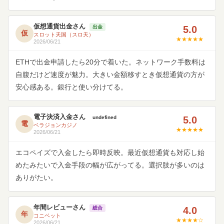
仮想通貨出金さん
5.0
出金
仮
スロット天国（スロ天）
★★★★★
2026/06/21
ETHで出金申請したら20分で着いた。ネットワーク手数料は
自腹だけど速度が魅力。大きい金額移すとき仮想通貨の方が
安心感ある。銀行と使い分けてる。
電子決済入金さん
5.0
undefined
電
ベラジョンカジノ
★★★★★
2026/06/21
エコペイズで入金したら即時反映。最近仮想通貨も対応し始
めたみたいで入金手段の幅が広がってる。選択肢が多いのは
ありがたい。
年間レビューさん
4.0
総合
年
コニベット
★★★★☆
2026/06/21