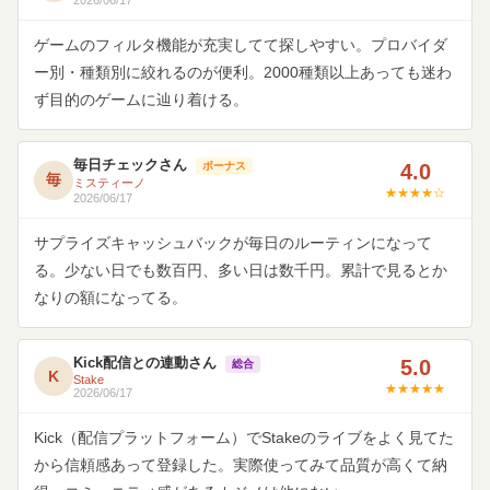
2026/06/17
ゲームのフィルタ機能が充実してて探しやすい。プロバイダ
ー別・種類別に絞れるのが便利。2000種類以上あっても迷わ
ず目的のゲームに辿り着ける。
毎日チェックさん
4.0
ボーナス
毎
ミスティーノ
★★★★☆
2026/06/17
サプライズキャッシュバックが毎日のルーティンになって
る。少ない日でも数百円、多い日は数千円。累計で見るとか
なりの額になってる。
Kick配信との連動さん
5.0
総合
K
Stake
★★★★★
2026/06/17
Kick（配信プラットフォーム）でStakeのライブをよく見てた
から信頼感あって登録した。実際使ってみて品質が高くて納