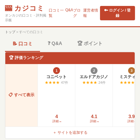
🎰 カジコミ
Q&A
口コミ一
ブロ
運営者情
🔑 ログイン / 登
オンカジの口コミ・評判掲
覧
グ
報
録
示板
トップ
>
すべての口コミ
❓ Q&A
🏆 ポイント
📝 口コミ
🏆 評価ランキング
1
2
3
コニベット
エルドアカジノ
ミスティー
★★★★
★★★★
★★★★
47件
24件
4
📋 すべて表示
4
4.1
3.9
詳細→
詳細→
詳細→
＋ サイトを追加する