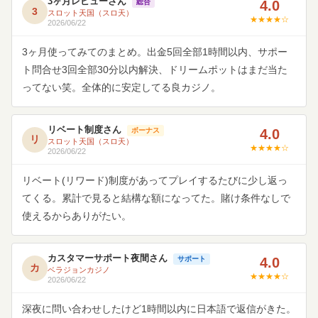
3ヶ月レビューさん
4.0
総合
3
スロット天国（スロ天）
★★★★☆
2026/06/22
3ヶ月使ってみてのまとめ。出金5回全部1時間以内、サポー
ト問合せ3回全部30分以内解決、ドリームポットはまだ当た
ってない笑。全体的に安定してる良カジノ。
リベート制度さん
4.0
ボーナス
リ
スロット天国（スロ天）
★★★★☆
2026/06/22
リベート(リワード)制度があってプレイするたびに少し返っ
てくる。累計で見ると結構な額になってた。賭け条件なしで
使えるからありがたい。
カスタマーサポート夜間さん
4.0
サポート
カ
ベラジョンカジノ
★★★★☆
2026/06/22
深夜に問い合わせしたけど1時間以内に日本語で返信がきた。