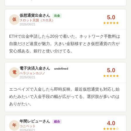
仮想通貨出金さん
5.0
出金
仮
スロット天国（スロ天）
★★★★★
2026/06/21
ETHで出金申請したら20分で着いた。ネットワーク手数料は
自腹だけど速度が魅力。大きい金額移すとき仮想通貨の方が
安心感ある。銀行と使い分けてる。
電子決済入金さん
5.0
undefined
電
ベラジョンカジノ
★★★★★
2026/06/21
エコペイズで入金したら即時反映。最近仮想通貨も対応し始
めたみたいで入金手段の幅が広がってる。選択肢が多いのは
ありがたい。
年間レビューさん
4.0
総合
年
コニベット
★★★★☆
2026/06/21