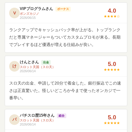
VIPプログラムさん
4.0
ボーナス
V
ボンズカジノ
★★★★☆
2026/06/15
ランクアップでキャッシュバック率が上がる。トップランク
だと専属マネージャーもついてカスタムプロモが来る。長期
でプレイするほど優遇が増える仕組みが良い。
けんとさん
5.0
出金
け
スロット天国（スロ天）
★★★★★
2026/06/14
スロ天の出金、申請して20分で着金した。銀行振込でこの速
さは正直驚いた。怪しいどころか今まで使ったオンカジで一
番早い。
パチスロ歴15年さん
5.0
総合
パ
スロット天国（スロ天）
★★★★★
2026/06/14