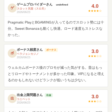
ゲームプロバイダーさん
4.0
undefined
ゲ
スロット天国（スロ天）
★★★★☆
2026/06/23
Pragmatic PlayとBGAMINGが入ってるのでスロット勢には十
分。Sweet Bonanzaも動くし快適。ロード速度もストレスな
かった。
ボーナス頻度さん
3.0
ボーナス
ボ
ベラジョンカジノ
★★★☆☆
2026/06/23
ウェルカムボーナス後のプロモが減った気がする。昔はもっ
とリロードやトーナメントが多かった印象。VIPになると増え
るのかもしれないけどランクが低いうちは少ない。
出金上限問題さん
3.0
出金
出
コニベット
★★★☆☆
2026/06/23