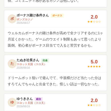
得。コミュニティ感があるカジノは他にない。
ボーナス賭け条件さん
2.0
ボーナス
ボ
ボンズカジノ
★★☆☆☆
2026/06/17
ウェルカムボーナスの賭け条件が高めで全クリアするのに1ヶ
月近くかかった。ゲームのウエイト制限もあって思ったより
面倒。初心者がボーナス目当てで入ると苦労するかも。
たぬき社長さん
5.0
出金
た
スロット天国（スロ天）
★★★★★
2026/06/16
ドリームポット狙いで遊んでて、中規模だけど当たった分は
すろてんでちゃんと出金できた。怪しい話は一切なかった。
ゆうきさん
2.0
総合
ゆ
スロット天国（スロ天）
★★☆☆☆
2026/06/16