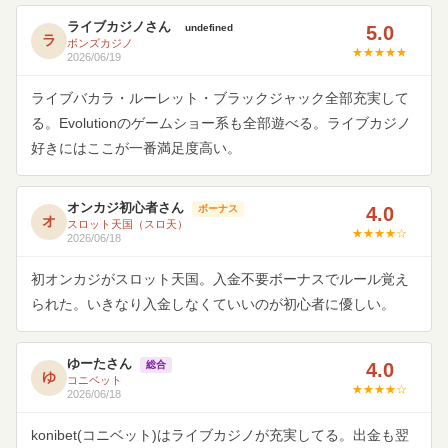
ライブカジノさん
5.0
undefined
ラ
ボンズカジノ
★★★★★
2026/06/19
ライブバカラ・ルーレット・ブラックジャック全部充実して
る。Evolutionのゲームショー系も全部遊べる。ライブカジノ
好きにはここが一番満足度高い。
オンカジ初心者さん
4.0
ボーナス
オ
スロット天国（スロ天）
★★★★☆
2026/06/18
初オンカジがスロット天国。入金不要ボーナスでルール覚え
られた。いきなり入金しなくていいのが初心者に優しい。
ゆーたさん
4.0
総合
ゆ
コニベット
★★★★☆
2026/06/18
konibet(コニベット)はライブカジノが充実してる。出金も翌