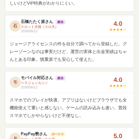
しいけどVIP特典がわかりにくい。
石橋たたく派さん
4.0
総合
石
スロット天国（スロ天）
★★★★☆
2026/06/12
ジョージアライセンスの件を自分で調べてから登録した。グ
レーゾーンなのは事実だけど、運営の実体と出金実績はちゃ
んとある印象。慎重派でも安心して使えた。
モバイル対応さん
4.0
総合
モ
ベラジョンカジノ
★★★★☆
2026/06/12
スマホでのプレイが快適。アプリはないけどブラウザでも全
機能使えて重いと感じない。ゲームの読み込みも速い。普段
スマホでしかやらないけど不便なし。
PayPay勢さん
5.0
ボーナス
P