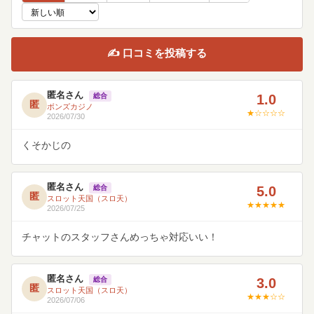
✍️ 口コミを投稿する
匿名さん
1.0
総合
匿
ボンズカジノ
★☆☆☆☆
2026/07/30
くそかじの
匿名さん
5.0
総合
匿
スロット天国（スロ天）
★★★★★
2026/07/25
チャットのスタッフさんめっちゃ対応いい！
匿名さん
3.0
総合
匿
スロット天国（スロ天）
★★★☆☆
2026/07/06