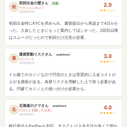
初回出金の壁さん
2.0
出金
初
ベラジョンカジノ
★★☆☆☆
2026/06/18
初回出金時にKYCを求められ、書類提出から承認まで4日かか
った。入金したときにもっと案内してほしかった。2回目以降
はスムーズだったので初回だけ注意が必要。
通貨変動リスクさん
3.0
undefined
通
コニベット
★★★☆☆
2026/06/18
ドル建てのカジノなので円安のときは実質的に入金コストが
上がる感覚がある。為替リスクを理解した上で使う必要があ
る。円建てカジノとの使い分けが必要かも。
北海道のクマさん
4.0
undefined
北
スロット天国（スロ天）
★★★★☆
2026/06/17
銀行振込もPayPayも対応。すろてんは入金方法が多くて助か