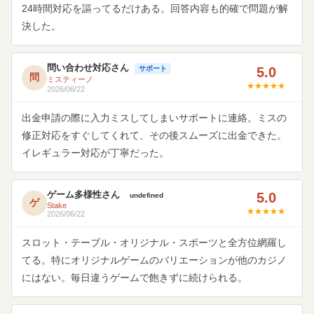
24時間対応を謳ってるだけある。回答内容も的確で問題が解
決した。
問い合わせ対応さん
5.0
サポート
問
ミスティーノ
★★★★★
2026/06/22
出金申請の際に入力ミスしてしまいサポートに連絡。ミスの
修正対応をすぐしてくれて、その後スムーズに出金できた。
イレギュラー対応が丁寧だった。
ゲーム多様性さん
5.0
undefined
ゲ
Stake
★★★★★
2026/06/22
スロット・テーブル・オリジナル・スポーツと全方位網羅し
てる。特にオリジナルゲームのバリエーションが他のカジノ
にはない。毎日違うゲームで飽きずに続けられる。