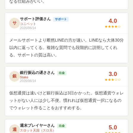
なる仕組みがいい。
サポート評価さん
4.0
サポート
サ
コニベット
★★★★☆
2026/06/14
メールサポートより断然LINEの方が速い。LINEなら大体30分
以内に返ってくる。複雑な質問でも段階的に説明してくれ
る。サポートの質は高い。
銀行振込の遅ささん
3.0
出金
銀
Stake
★★★☆☆
2026/06/14
仮想通貨は速いけど銀行振込は3日かかった。仮想通貨ウォレ
ットがない人には少し不便。慣れれば仮想通貨一択になるの
でウォレット作ることをおすすめする。
週末プレイヤーさん
5.0
出金
週
スロット天国（スロ天）
★★★★★