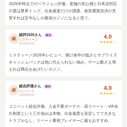
2026年時点でのベラジョン評価。老舗の安心感と日本語対応
の質は業界トップ。出金速度だけが課題。仮想通貨決済が充
実すれば文句なしの最強カジノになると思う。
総評2026さん
4.0
総合
総
ミスティーノ
★★★★☆
2026/06/24
ミスティーノ2026年レビュー。賭け条件の低さとサプライズ
キャッシュバックは他に代えられない強み。ゲーム数さえ増
えれば満点をあげたいカジノ。
総合評価さん
4.0
総合
総
コニベット
★★★★☆
2026/06/24
コニベット総合評価。入金不要ボーナス・高リベート・VIP永
久制度という三大強みは本物。出金速度も安定してて大きな
トラブルなし。リベート重視プレイヤーに最もおすすめ。