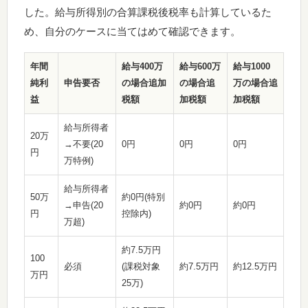
した。給与所得別の合算課税後税率も計算しているた
め、自分のケースに当てはめて確認できます。
年間
給与400万
給与600万
給与1000
純利
申告要否
の場合追加
の場合追
万の場合追
益
税額
加税額
加税額
給与所得者
20万
→不要(20
0円
0円
0円
円
万特例)
給与所得者
50万
約0円(特別
→申告(20
約0円
約0円
円
控除内)
万超)
約7.5万円
100
必須
(課税対象
約7.5万円
約12.5万円
万円
25万)