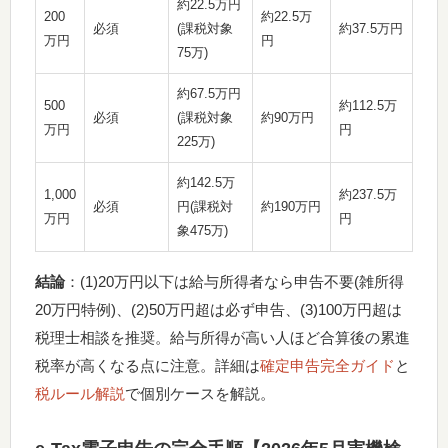
約22.5万円
200
約22.5万
必須
(課税対象
約37.5万円
万円
円
75万)
約67.5万円
500
約112.5万
必須
(課税対象
約90万円
万円
円
225万)
約142.5万
1,000
約237.5万
必須
円(課税対
約190万円
万円
円
象475万)
結論
：(1)20万円以下は給与所得者なら申告不要(雑所得
20万円特例)、(2)50万円超は必ず申告、(3)100万円超は
税理士相談を推奨。給与所得が高い人ほど合算後の累進
税率が高くなる点に注意。詳細は
確定申告完全ガイド
と
税ルール解説
で個別ケースを解説。