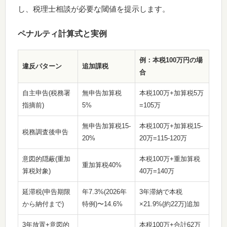
し、税理士相談が必要な閾値を提示します。
ペナルティ計算式と実例
例：本税100万円の場
違反パターン
追加課税
合
自主申告(税務署
無申告加算税
本税100万+加算税5万
指摘前)
5%
=105万
無申告加算税15-
本税100万+加算税15-
税務調査後申告
20%
20万=115-120万
意図的隠蔽(重加
本税100万+重加算税
重加算税40%
算税対象)
40万=140万
延滞税(申告期限
年7.3%(2026年
3年滞納で本税
から納付まで)
特例)〜14.6%
×21.9%(約22万)追加
3年放置+意図的
本税100万+合計62万