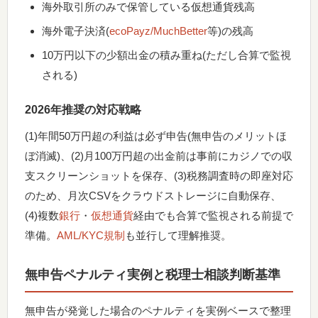
海外取引所のみで保管している仮想通貨残高
海外電子決済(
ecoPayz/MuchBetter
等)の残高
10万円以下の少額出金の積み重ね(ただし合算で監視
される)
2026年推奨の対応戦略
(1)年間50万円超の利益は必ず申告(無申告のメリットほ
ぼ消滅)、(2)月100万円超の出金前は事前にカジノでの収
支スクリーンショットを保存、(3)税務調査時の即座対応
のため、月次CSVをクラウドストレージに自動保存、
(4)複数
銀行
・
仮想通貨
経由でも合算で監視される前提で
準備。
AML/KYC規制
も並行して理解推奨。
無申告ペナルティ実例と税理士相談判断基準
無申告が発覚した場合のペナルティを実例ベースで整理