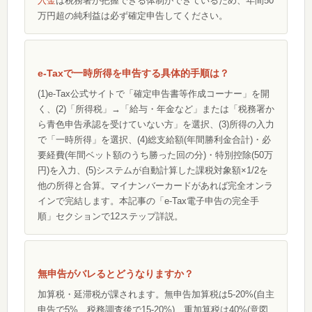
入金
は税務署が把握できる体制ができているため、年間50
万円超の純利益は必ず確定申告してください。
e-Taxで一時所得を申告する具体的手順は？
(1)e-Tax公式サイトで「確定申告書等作成コーナー」を開
く、(2)「所得税」→「給与・年金など」または「税務署か
ら青色申告承認を受けていない方」を選択、(3)所得の入力
で「一時所得」を選択、(4)総支給額(年間勝利金合計)・必
要経費(年間ベット額のうち勝った回の分)・特別控除(50万
円)を入力、(5)システムが自動計算した課税対象額×1/2を
他の所得と合算。マイナンバーカードがあれば完全オンラ
インで完結します。本記事の「e-Tax電子申告の完全手
順」セクションで12ステップ詳説。
無申告がバレるとどうなりますか？
加算税・延滞税が課されます。無申告加算税は5-20%(自主
申告で5%、税務調査後で15-20%)、重加算税は40%(意図