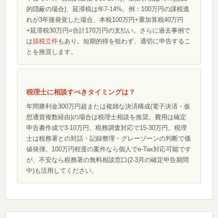
的隠蔽の場合)、延滞税は年7-14%。例：100万円の課税逃
れが3年後発覚した場合、本税100万円+重加算税40万円
+延滞税30万円=合計170万円の支払い。さらに過去事例で
は
脱税立件
もあり。短期的得を狙わず、適切に申告するこ
とを推奨します。
税理士に相談すべきタイミングは？
年間勝利金300万円超または複雑な決済構成(電子決済・仮
想通貨複数経由)の場合は税理士相談を推奨。費用は確定
申告書作成で3-10万円、税務調査対応で15-30万円。税理
士は税務署との対話・記録整理・グレーゾーンの判断で価
値発揮。100万円程度の案件なら個人でe-Tax対応可能です
が、不安なら税務署の無料相談窓口(2-3月の確定申告期間
中)も活用してください。