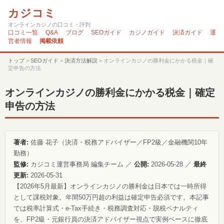
カジコミ
オンラインカジノの口コミ・評判
口コミ一覧
Q&A
ブログ
SEOガイド
カジノガイド
決済ガイド
運
営者情報
掲載依頼
トップ
>
SEOガイド
>
決済方法解説
>
オンラインカジノの勝利金にかかる税金｜確
定申告の方法
オンラインカジノの勝利金にかかる税金｜確定
申告の方法
著者:
佐藤 花子（決済・税務アドバイザー／FP2級／金融機関10年
勤務）
監修:
カジコミ運営事務局 編集チーム ／
公開:
2026-05-28 ／
最終
更新:
2026-05-31
【2026年5月最新】オンラインカジノの勝利金は日本では一時所得
として課税対象。年間50万円超の利益は確定申告必須です。本記事
では税率計算式・e-Tax手続き・税務調査対応・脱税ペナルティ
を、FP2級・元銀行員の決済アドバイザー視点で実例ベースに徹底