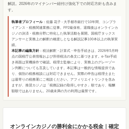
解説。2026年のマイナンバー紐付け強化下での対応方針も含みま
す。
執筆者プロフィール
：佐藤 花子 - 大手都市銀行で10年間、コンプラ
イアンス・税務関連業務に従事。FP2級保有。退職後はオンラインカ
ジノの決済・税務分野に特化した執筆活動を展開。国税庁タックス
アンサーと実務上の解釈の橋渡しとなる解説記事100本以上の執筆実
績。
本記事の編集方針
：税法解釈・計算式・申告手続きは、2026年5月時
点の国税庁公表情報および所得税法の条文に基づきます。e-Tax手続
き画面は実機操作で確認。税理士監修により、実務上のグレーゾー
ン判断についても言及しています。本記事は一般的な情報提供であ
り、個別の税務相談には対応できません。実際の申告は税理士また
は最寄りの税務署にご相談ください。アフィリエイトリンクを含み
ますが、推奨カジノは「税務記録の取得しやすさ」順であり、報酬
額順ではありません。20歳未満の方の利用は厳禁です。
オンラインカジノの勝利金にかかる税金｜確定