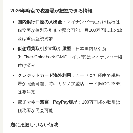
2026年時点で税務署が把握できる情報
国内銀行口座の入出金
：マイナンバー紐付け銀行は
税務署が個別取引まで照会可能。月100万円以上の出
金は重点監視対象
仮想通貨取引所の取引履歴
：日本国内取引所
(bitFlyer/Coincheck/GMOコイン等)はマイナンバー紐
付け済み
クレジットカード海外利用
：カード会社経由で税務
署が照会可能、特にカジノ加盟店コード(MCC 7995)
は要注意
電子マネー残高・PayPay履歴
：100万円超の取引は
税務署が照会可能
逆に把握しづらい領域