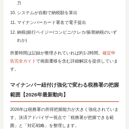
力
システムが自動で納税額を算出
マイナンバーカード署名で電子提出
納税(銀行ペイジー/コンビニ/クレカ/振替納税のいず
れか)
所要時間は記録が整理されていれば約1-2時間。
確定申
告完全ガイド
で画面遷移を含む詳細解説を提供していま
す。
マイナンバー紐付け強化で変わる税務署の把握
範囲【2026年最新動向】
2026年は税務署の所得把握能力が大きく強化されていま
す。決済アドバイザー視点で「税務署が把握できる範
囲」と「対応戦略」を整理します。