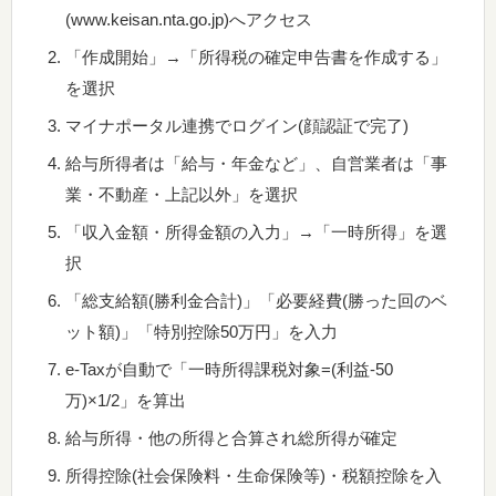
(www.keisan.nta.go.jp)へアクセス
「作成開始」→「所得税の確定申告書を作成する」
を選択
マイナポータル連携でログイン(顔認証で完了)
給与所得者は「給与・年金など」、自営業者は「事
業・不動産・上記以外」を選択
「収入金額・所得金額の入力」→「一時所得」を選
択
「総支給額(勝利金合計)」「必要経費(勝った回のベ
ット額)」「特別控除50万円」を入力
e-Taxが自動で「一時所得課税対象=(利益-50
万)×1/2」を算出
給与所得・他の所得と合算され総所得が確定
所得控除(社会保険料・生命保険等)・税額控除を入