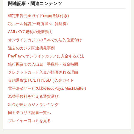
関連記事・関連コンテンツ
確定申告完全ガイド(画面遷移付き)
税ルール解説(一時所得 vs 雑所得)
AML/KYC規制の最新動向
オンラインカジノの日本での法的位置付け
過去のカジノ関連摘発事例
PayPayでオンラインカジノに入金する方法
銀行振込での入出金｜手数料・着金時間
クレジットカード入金が拒否される理由
仮想通貨(BTC/ETH/USDT)入金ガイド
電子決済サービス比較(ecoPayz/MuchBetter)
為替手数料を抑える通貨選び
出金が速いカジノランキング
同カテゴリの記事一覧へ
プレイヤー口コミを見る