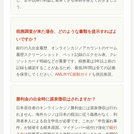
し、翌年以降の利益と通算できる体制を整えておきましょ
う。
税務調査が来た場合、どのような書類を提示すればよ
いですか？
銀行の入出金履歴、オンラインカジノアカウントのゲーム
履歴スクリーンショット、ベット記録のエクセル表、クレ
ジットカード明細などが重要です。税務署は3年以上前の
記録も確認することがあるため、最低3年間は全ての証拠
を保管してください。
AML/KYC規制ガイド
も併読推奨。
勝利金の出金時に源泉徴収はされますか？
日本居住者のオンラインカジノ勝利金には源泉徴収は行わ
れません。海外カジノは日本の税法に従う義務がなく、利
用者本人による自主申告が必要です。これが「申告漏れ事
件」が頻発する根本原因。マイナンバー紐付け強化で
銀行