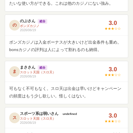
たいな使い方ができる。これは他のカジノにない強み。
のぶさん
3.0
総合
の
ボンズカジノ
★★★☆☆
2026/06/19
ボンズカジノは入金ボーナスが大きいけど出金条件も重め。
bonsカジノの評判は人によって割れるのも納得。
まささん
3.0
総合
ま
スロット天国（スロ天）
★★★☆☆
2026/06/19
可もなく不可もなく。スロ天は出金は早いけどキャンペーン
の頻度はもう少し欲しい。怪しくはない。
スポーツ系は弱いさん
3.0
undefined
ス
スロット天国（スロ天）
★★★☆☆
2026/06/19