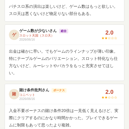
パチスロ系の演出は楽しいけど、ゲーム数はもっと欲しい。
スロ天は悪くないけど物足りない部分もある。
ゲーム数が少ないさん
2.0
総合
ゲ
スロット天国（スロ天）
★★☆☆☆
2026/06/16
出金は確かに早い。でもゲームのラインナップが薄い印象。
特にテーブルゲームのバリエーション。スロット特化なら仕
方ないけど、ルーレットやバカラをもっと充実させてほし
い。
賭け条件批判さん
2.0
ボーナス
賭
コニベット
★★☆☆☆
2026/06/16
入金不要ボーナスの賭け条件20倍は一見低く見えるけど、実
際にクリアするのにかなり時間かかった。プレイできるゲー
ムに制限もあって思ったより複雑。