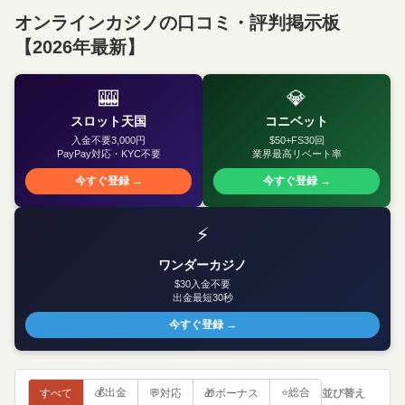
オンラインカジノの口コミ・評判掲示板
【2026年最新】
🎰
💎
スロット天国
コニベット
入金不要3,000円
$50+FS30回
PayPay対応・KYC不要
業界最高リベート率
今すぐ登録 →
今すぐ登録 →
⚡
ワンダーカジノ
$30入金不要
出金最短30秒
今すぐ登録 →
💰出金
⭐総合
すべて
💬対応
🎁ボーナス
並び替え