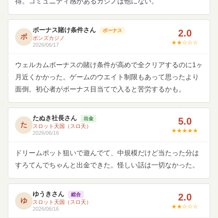
得。コミュニティ感があるカジノは他にない。
ボーナス賭け条件さん
2.0
ボーナス
ボ
ボンズカジノ
★★☆☆☆
2026/06/17
ウェルカムボーナスの賭け条件が高めで全クリアするのに1ヶ
月近くかかった。ゲームのウエイト制限もあって思ったより
面倒。初心者がボーナス目当てで入ると苦労するかも。
たぬき社長さん
5.0
出金
た
スロット天国（スロ天）
★★★★★
2026/06/16
ドリームポット狙いで遊んでて、中規模だけど当たった分は
すろてんでちゃんと出金できた。怪しい話は一切なかった。
ゆうきさん
2.0
総合
ゆ
スロット天国（スロ天）
★★☆☆☆
2026/06/16