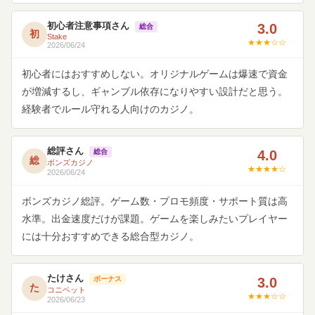
初心者注意事項さん
3.0
総合
初
Stake
★★★☆☆
2026/06/24
初心者にはおすすめしない。オリジナルゲームは爆速で資金
が増減するし、ギャンブル依存になりやすい設計だと思う。
経験者でルール守れる人向けのカジノ。
総評さん
4.0
総合
総
ボンズカジノ
★★★★☆
2026/06/24
ボンズカジノ総評。ゲーム数・プロモ頻度・サポート質は高
水準。出金速度だけが課題。ゲームを楽しみたいプレイヤー
には十分おすすめできる総合型カジノ。
たけさん
3.0
ボーナス
た
コニベット
★★★☆☆
2026/06/23