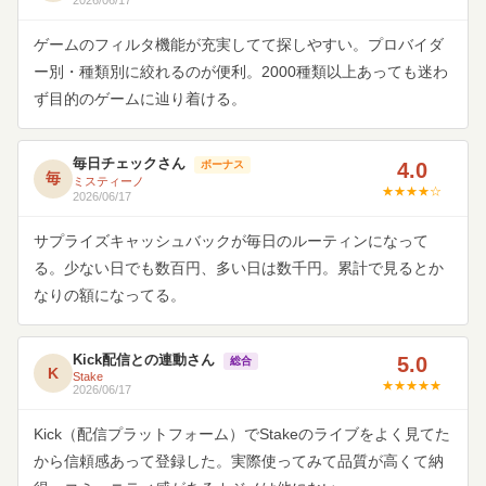
2026/06/17
ゲームのフィルタ機能が充実してて探しやすい。プロバイダ
ー別・種類別に絞れるのが便利。2000種類以上あっても迷わ
ず目的のゲームに辿り着ける。
毎日チェックさん
4.0
ボーナス
毎
ミスティーノ
★★★★☆
2026/06/17
サプライズキャッシュバックが毎日のルーティンになって
る。少ない日でも数百円、多い日は数千円。累計で見るとか
なりの額になってる。
Kick配信との連動さん
5.0
総合
K
Stake
★★★★★
2026/06/17
Kick（配信プラットフォーム）でStakeのライブをよく見てた
から信頼感あって登録した。実際使ってみて品質が高くて納