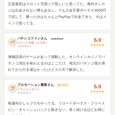
正直最初はスロット天国って怪しいと思ってた。海外オンカ
ジは出金されない噂もあるし。でも入金不要ボーナス3000円
で試して、勝った分はちゃんとPayPayで出金できた。今はメ
インで使ってる。
パチンコファンさん
5.0
undefined
パ
スロット天国（スロ天）
★★★★★
2026/06/14
海物語系のゲームがあって感動した。オンラインカジノでパ
チンコ演出を味わえるのはここだけ。地元のパチンコ屋が潰
れてから行き場なかったけどスロ天で解決した。
プロモーション豊富さん
5.0
ボーナス
プ
ベラジョンカジノ
★★★★★
2026/06/14
毎週何かしらプロモやってる。リロードボーナス・フリース
ピン・キャッシュバックと飽きない。長く続けるほどお得に