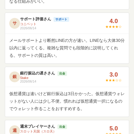
なる仕組みがいい。
サポート評価さん
4.0
サポート
サ
コニベット
★★★★☆
2026/06/14
メールサポートより断然LINEの方が速い。LINEなら大体30分
以内に返ってくる。複雑な質問でも段階的に説明してくれ
る。サポートの質は高い。
銀行振込の遅ささん
3.0
出金
銀
Stake
★★★☆☆
2026/06/14
仮想通貨は速いけど銀行振込は3日かかった。仮想通貨ウォレ
ットがない人には少し不便。慣れれば仮想通貨一択になるの
でウォレット作ることをおすすめする。
週末プレイヤーさん
5.0
出金
週
スロット天国（スロ天）
★★★★★