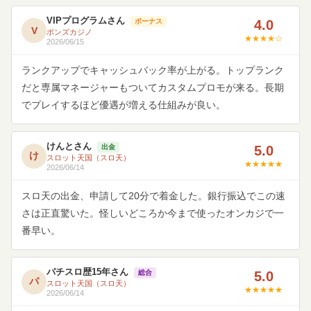
VIPプログラムさん
4.0
ボーナス
V
ボンズカジノ
★★★★☆
2026/06/15
ランクアップでキャッシュバック率が上がる。トップランク
だと専属マネージャーもついてカスタムプロモが来る。長期
でプレイするほど優遇が増える仕組みが良い。
けんとさん
5.0
出金
け
スロット天国（スロ天）
★★★★★
2026/06/14
スロ天の出金、申請して20分で着金した。銀行振込でこの速
さは正直驚いた。怪しいどころか今まで使ったオンカジで一
番早い。
パチスロ歴15年さん
5.0
総合
パ
スロット天国（スロ天）
★★★★★
2026/06/14