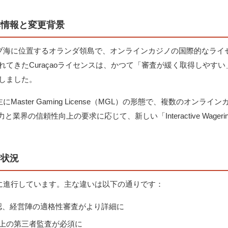
基本情報と変更背景
カリブ海に位置するオランダ領島で、オンラインカジノの国際的なラ
されてきたCuraçaoライセンスは、かつて「審査が緩く取得しやす
験しました。
主にMaster Gaming License（MGL）の形態で、複数のオン
の信頼性向上の要求に応じて、新しい「Interactive Wagerin
行状況
階的に進行しています。主な違いは以下の通りです：
認、経営陣の適格性審査がより詳細に
以上の第三者監査が必須に