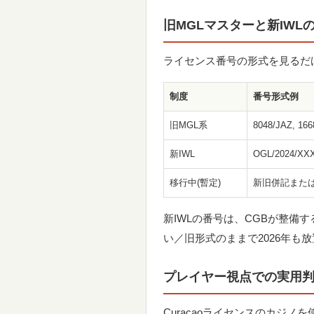
旧MGLマスターと新IWL
ライセンス番号の形式を見るだ
制度
番号形式例
旧MGL系
8048/JAZ, 16
新IWL
OGL/2024/XX
移行中(暫定)
新旧併記また
新IWLの番号は、CGBが整備
い／旧形式のままで2026年
プレイヤー視点での実用
Curaçaoライセンスのカジ