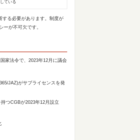
している
判断する必要があります。制度が
シーが不可欠です。
呼ばれる国家法令で、2023年12月に議会
Z・365/JAZ)がサブライセンスを発
性を持つCGBが2023年12月設立
化