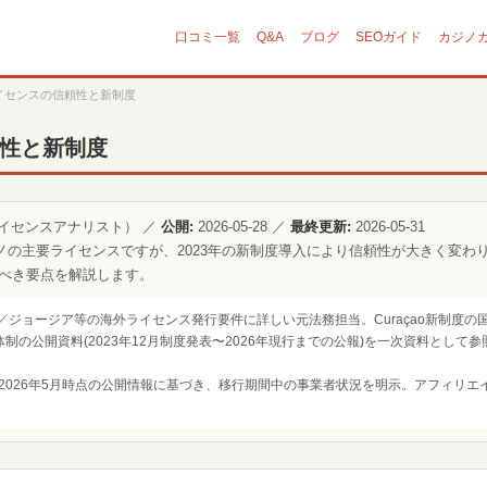
口コミ一覧
Q&A
ブログ
SEOガイド
カジノ
oライセンスの信頼性と新制度
頼性と新制度
イセンスアナリスト） ／
公開:
2026-05-28 ／
最終更新:
2026-05-31
カジノの主要ライセンスですが、2023年の新制度導入により信頼性が大きく変
べき要点を解説します。
o／ジョージア等の海外ライセンス発行要件に詳しい元法務担当。Curaçao新制度の国家法令LOK(
CGB体制の公開資料(2023年12月制度発表〜2026年現行までの公報)を一次資料と
定〜2026年5月時点の公開情報に基づき、移行期間中の事業者状況を明示。アフィリ