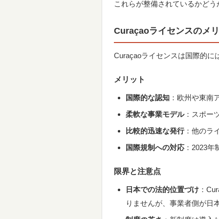
これらが整備されているかどう
Curaçaoライセンスのメ
Curaçaoライセンスは国際
メリット
国際的な認知
：欧州や東南
柔軟な事業モデル
：スポー
比較的迅速な発行
：他のラ
国際規制への対応
：2023
限界と注意点
日本での法的位置づけ
：C
りませんが、事業者側が日