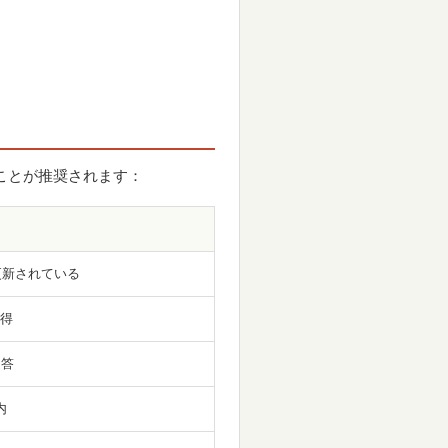
くことが推奨されます：
に更新されている
得
返答
内