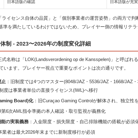
日本語版の確認
日本語版が充実
性は「ライセンス自体の品質」と「個別事業者の運営姿勢」の両方で
基準を満たしているわけではないため、プレイヤー側の情報リテラ
体制 - 2023〜2026年の制度変化詳細
称は「LOK(Landsverordening op de Kansspelen)」と
されています。プレイヤー視点で重要なポイントは次の通りです。
廃止
：旧制度では4つのマスター(8048/JAZ・5536/JAZ・1668/JA
制度は事業者単位の直接ライセンス(IWL)へ移行
ming Board)化
：旧Curaçao Gaming Controlが解体され、独立
U第6次AML指令準拠の本人確認・取引監視が義務化
機能の実装義務
：入金限度・損失限度・自己排除機能の搭載が必須
事業者は最大2026年末までに新制度移行が必須