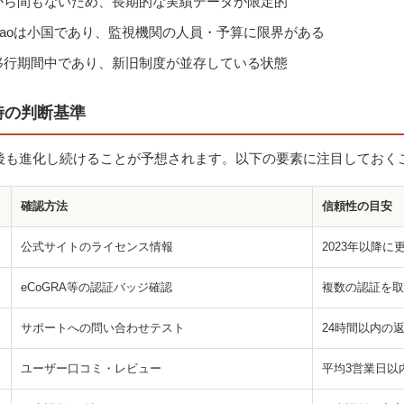
から間もないため、長期的な実績データが限定的
açaoは小国であり、監視機関の人員・予算に限界がある
移行期間中であり、新旧制度が並存している状態
時の判断基準
は今後も進化し続けることが予想されます。以下の要素に注目してお
確認方法
信頼性の目安
公式サイトのライセンス情報
2023年以降
eCoGRA等の認証バッジ確認
複数の認証を取
サポートへの問い合わせテスト
24時間以内の
ユーザー口コミ・レビュー
平均3営業日以