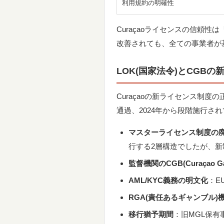
利用規約の明確性
Curaçaoライセンスの信頼
改善されても、全ての事業者が
LOK(国家法令)とCGBの新
Curaçaoの新ライセンス制度の正式名
通過、2024年から段階施行
マスターライセンス制度の
行する2層構造でしたが、新
監督機関のCGB(Curaçao Ga
AML/KYC義務の明文化
：E
RGA(責任あるギャンブル)
移行猶予期間
：旧MGL保有