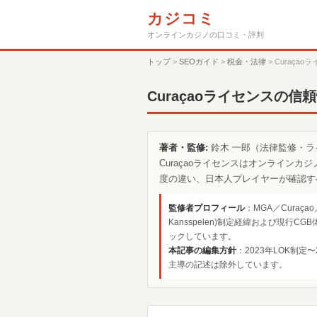
カジコミ
オンラインカジノの口コミ・評判
トップ
>
SEOガイド
>
税金・法律
>
Curaça
Curaçaoライセンスの信
著者・監修:
鈴木 一郎（法律監修・ラ
Curaçaoライセンスはオンライン
度の違い、日本人プレイヤーが確認す
監修者プロフィール
：MGA／Curaça
Kansspelen)制定経緯および現行
ックしています。
本記事の編集方針
：2023年LOK制
主導の記述は除外しています。