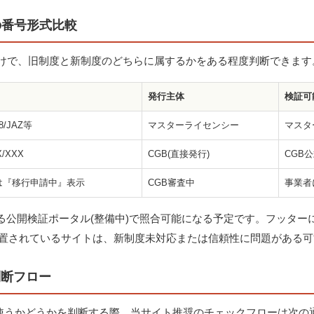
の番号形式比較
けで、旧制度と新制度のどちらに属するかをある程度判断できます
発行主体
検証可
68/JAZ等
マスターライセンシー
マスタ
X/XXX
CGB(直接発行)
CGB
は『移行申請中』表示
CGB審査中
事業者
する公開検証ポータル(整備中)で照合可能になる予定です。フッタ
も放置されているサイトは、新制度未対応または信頼性に問題がある
判断フロー
ノを使うかどうかを判断する際、当サイト推奨のチェックフローは次の