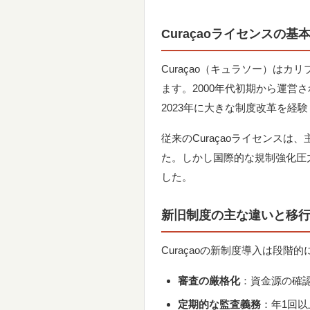
Curaçaoライセンスの
Curaçao（キュラソー）は
ます。2000年代初期から運営
2023年に大きな制度改革を経
従来のCuraçaoライセンスは、
た。しかし国際的な規制強化圧力と業界
した。
新旧制度の主な違いと移
Curaçaoの新制度導入は段
審査の厳格化
：資金源の確
定期的な監査義務
：年1回