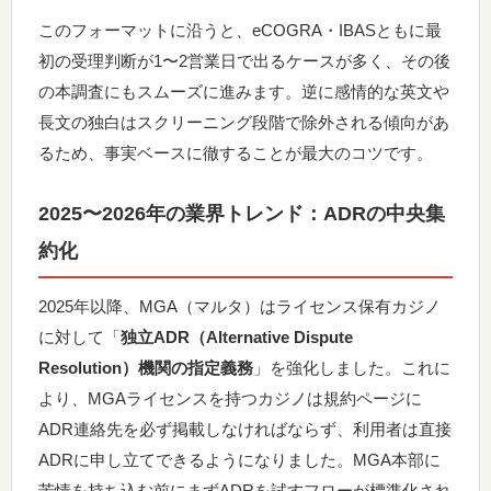
このフォーマットに沿うと、eCOGRA・IBASともに最
初の受理判断が1〜2営業日で出るケースが多く、その後
の本調査にもスムーズに進みます。逆に感情的な英文や
長文の独白はスクリーニング段階で除外される傾向があ
るため、事実ベースに徹することが最大のコツです。
2025〜2026年の業界トレンド：ADRの中央集
約化
2025年以降、MGA（マルタ）はライセンス保有カジノ
に対して「
独立ADR（Alternative Dispute
Resolution）機関の指定義務
」を強化しました。これに
より、MGAライセンスを持つカジノは規約ページに
ADR連絡先を必ず掲載しなければならず、利用者は直接
ADRに申し立てできるようになりました。MGA本部に
苦情を持ち込む前にまずADRを試すフローが標準化され