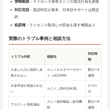
管轄範囲
：ライセンス保有カジノの違法行為を調査
対応言語
：英語対応が基本、日本語サポートは限定
的
処罰権
：ライセンス取消しや罰金を課す権限あり
実際のトラブル事例と相談方法
対応時
トラブル内容
相談先
間
入金したのに残高に反
カジノカスタマーサポー
数日〜4
映されない
ト→eCOGRA
週間
出金申請が承認されな
1〜3ヶ
カジノ→IBAS(UK系)
い
月
カジノ規約確認→該当機
数日〜8
アカウント突然凍結
関
週間