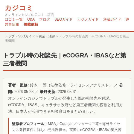
カジコミ
オンラインカジノの口コミ・評判
口コミ一覧
Q&A
ブログ
SEOガイド
カジノガイド
決済ガイド
運
営者情報
掲載依頼
トップ
>
SEOガイド
>
税金・法律
>
トラブル時の相談先｜eCOGRA・IBASなど第三
者機関
トラブル時の相談先｜eCOGRA・IBASなど第
三者機関
著者・監修:
鈴木 一郎（法律監修・ライセンスアナリスト） ／
公
開:
2026-05-28 ／
最終更新:
2026-05-31
オンラインカジノでトラブルが発生した際の相談先を解説。
eCOGRA、IBAS、キュラサオ政府など第三者機関の役割と利用方
法、日本人が活用できる相談窓口をまとめました。
監修者プロフィール
：MGA／Curaçao／ジョージア等の海外ライセ
ンス発行要件に詳しい元法務担当。実際にeCOGRA・IBASの英文苦