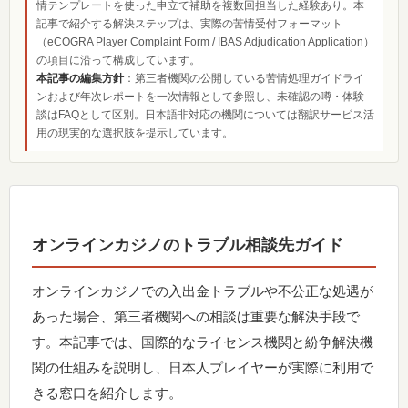
情テンプレートを使った申立て補助を複数回担当した経験あり。本
記事で紹介する解決ステップは、実際の苦情受付フォーマット
（eCOGRA Player Complaint Form / IBAS Adjudication Application）
の項目に沿って構成しています。
本記事の編集方針
：第三者機関の公開している苦情処理ガイドライ
ンおよび年次レポートを一次情報として参照し、未確認の噂・体験
談はFAQとして区別。日本語非対応の機関については翻訳サービス活
用の現実的な選択肢を提示しています。
オンラインカジノのトラブル相談先ガイド
オンラインカジノでの入出金トラブルや不公正な処遇が
あった場合、第三者機関への相談は重要な解決手段で
す。本記事では、国際的なライセンス機関と紛争解決機
関の仕組みを説明し、日本人プレイヤーが実際に利用で
きる窓口を紹介します。