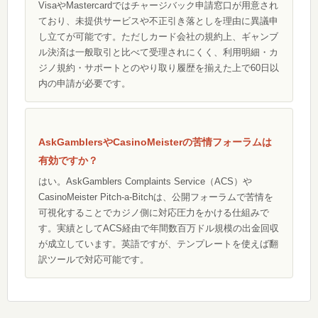
VisaやMastercardではチャージバック申請窓口が用意され
ており、未提供サービスや不正引き落としを理由に異議申
し立てが可能です。ただしカード会社の規約上、ギャンブ
ル決済は一般取引と比べて受理されにくく、利用明細・カ
ジノ規約・サポートとのやり取り履歴を揃えた上で60日以
内の申請が必要です。
AskGamblersやCasinoMeisterの苦情フォーラムは
有効ですか？
はい。AskGamblers Complaints Service（ACS）や
CasinoMeister Pitch-a-Bitchは、公開フォーラムで苦情を
可視化することでカジノ側に対応圧力をかける仕組みで
す。実績としてACS経由で年間数百万ドル規模の出金回収
が成立しています。英語ですが、テンプレートを使えば翻
訳ツールで対応可能です。