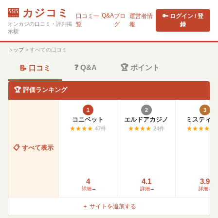
🎰 カジコミ
Q&A
口コミ一
ブロ
運営者情
🔑 ログイン / 登
オンカジの口コミ・評判掲
覧
グ
報
録
示板
トップ
>
すべての口コミ
❓ Q&A
🏆 ポイント
📝 口コミ
🏆 評価ランキング
1
2
3
コニベット
エルドアカジノ
ミスティー
★★★★
★★★★
★★★★
47件
24件
4
📋 すべて表示
4
4.1
3.9
詳細→
詳細→
詳細→
＋ サイトを追加する