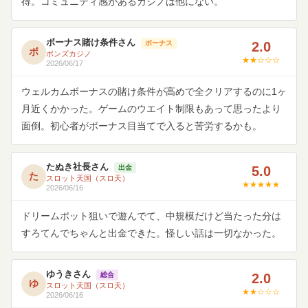
得。コミュニティ感があるカジノは他にない。
ボーナス賭け条件さん
2.0
ボーナス
ボ
ボンズカジノ
★★☆☆☆
2026/06/17
ウェルカムボーナスの賭け条件が高めで全クリアするのに1ヶ
月近くかかった。ゲームのウエイト制限もあって思ったより
面倒。初心者がボーナス目当てで入ると苦労するかも。
たぬき社長さん
5.0
出金
た
スロット天国（スロ天）
★★★★★
2026/06/16
ドリームポット狙いで遊んでて、中規模だけど当たった分は
すろてんでちゃんと出金できた。怪しい話は一切なかった。
ゆうきさん
2.0
総合
ゆ
スロット天国（スロ天）
★★☆☆☆
2026/06/16