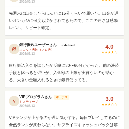
2026/06/13
先週末に出金したらほんとに15分くらいで届いた。出金が遅
いオンカジに何度も泣かされてきたので、ここの速さは感動
レベル。リピート確定。
銀行振込ユーザーさん
4.0
undefined
銀
スロット天国（スロ天）
★★★★☆
2026/06/13
銀行振込入金を試したが反映に30〜60分かかった。他の決済
手段と比べると遅いが、入金額の上限が実質ないのが助か
る。大きい金額入れるときは銀行使ってる。
VIPプログラムさん
3.0
ボーナス
V
ミスティーノ
★★★☆☆
2026/06/13
VIPランクが上がるのが遅い気がする。毎日プレイしてるのに
全然ランクが変わらない。サプライズキャッシュバックは嬉