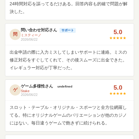
24時間対応を謳ってるだけある。回答内容も的確で問題が解
決した。
問い合わせ対応さん
5.0
サポート
問
ミスティーノ
★★★★★
2026/06/22
出金申請の際に入力ミスしてしまいサポートに連絡。ミスの
修正対応をすぐしてくれて、その後スムーズに出金できた。
イレギュラー対応が丁寧だった。
ゲーム多様性さん
5.0
undefined
ゲ
Stake
★★★★★
2026/06/22
スロット・テーブル・オリジナル・スポーツと全方位網羅し
てる。特にオリジナルゲームのバリエーションが他のカジノ
にはない。毎日違うゲームで飽きずに続けられる。