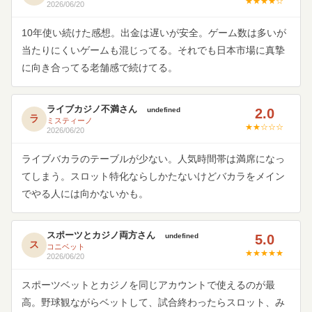
★★★★☆
2026/06/20
10年使い続けた感想。出金は遅いが安全。ゲーム数は多いが
当たりにくいゲームも混じってる。それでも日本市場に真摯
に向き合ってる老舗感で続けてる。
ライブカジノ不満さん
2.0
undefined
ラ
ミスティーノ
★★☆☆☆
2026/06/20
ライブバカラのテーブルが少ない。人気時間帯は満席になっ
てしまう。スロット特化ならしかたないけどバカラをメイン
でやる人には向かないかも。
スポーツとカジノ両方さん
5.0
undefined
ス
コニベット
★★★★★
2026/06/20
スポーツベットとカジノを同じアカウントで使えるのが最
高。野球観ながらベットして、試合終わったらスロット、み