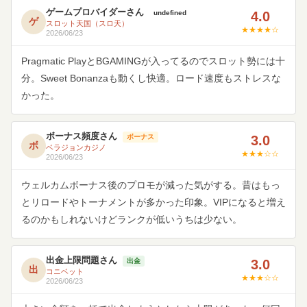
ゲームプロバイダーさん
4.0
undefined
ゲ
スロット天国（スロ天）
★★★★☆
2026/06/23
Pragmatic PlayとBGAMINGが入ってるのでスロット勢には十
分。Sweet Bonanzaも動くし快適。ロード速度もストレスな
かった。
ボーナス頻度さん
3.0
ボーナス
ボ
ベラジョンカジノ
★★★☆☆
2026/06/23
ウェルカムボーナス後のプロモが減った気がする。昔はもっ
とリロードやトーナメントが多かった印象。VIPになると増え
るのかもしれないけどランクが低いうちは少ない。
出金上限問題さん
3.0
出金
出
コニベット
★★★☆☆
2026/06/23