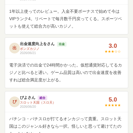
1年以上使ってのレビュー。入金不要ボーナスで始めて今は
VIPランク4。リベートで毎月数千円戻ってくる。スポーツベ
ットも使えて総合力が高いカジノ。
出金速度向上をさん
3.0
出金
出
ボンズカジノ
★★★☆☆
2026/06/21
電子決済での出金で24時間かかった。仮想通貨対応してるカ
ジノと比べると遅い。ゲーム品質は高いので出金速度を改善
すれば総合満足度が上がる。
ぴよさん
5.0
総合
ぴ
スロット天国（スロ天）
★★★★★
2026/06/20
パチンコ・パチスロが打てるオンカジって貴重。スロット天
国はこのジャンル好きなら一択。怪しいと思って避けてたの