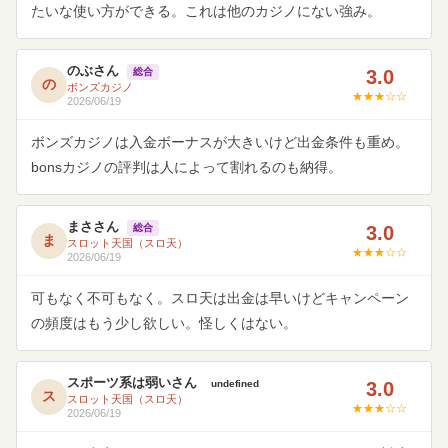
たいな使い方ができる。これは他のカジノにない強み。
のぶさん
3.0
総合
の
ボンズカジノ
★★★☆☆
2026/06/19
ボンズカジノは入金ボーナスが大きいけど出金条件も重め。
bonsカジノの評判は人によって割れるのも納得。
まささん
3.0
総合
ま
スロット天国（スロ天）
★★★☆☆
2026/06/19
可もなく不可もなく。スロ天は出金は早いけどキャンペーン
の頻度はもう少し欲しい。怪しくはない。
スポーツ系は弱いさん
3.0
undefined
ス
スロット天国（スロ天）
★★★☆☆
2026/06/19