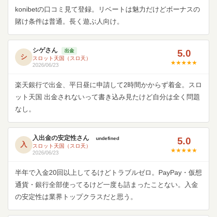
konibetの口コミ見て登録。リベートは魅力だけどボーナスの
賭け条件は普通。長く遊ぶ人向け。
シゲさん
5.0
出金
シ
スロット天国（スロ天）
★★★★★
2026/06/23
楽天銀行で出金、平日昼に申請して2時間かからず着金。スロ
ット天国 出金されないって書き込み見たけど自分は全く問題
なし。
入出金の安定性さん
5.0
undefined
入
スロット天国（スロ天）
★★★★★
2026/06/23
半年で入金20回以上してるけどトラブルゼロ。PayPay・仮想
通貨・銀行全部使ってるけど一度も詰まったことない。入金
の安定性は業界トップクラスだと思う。