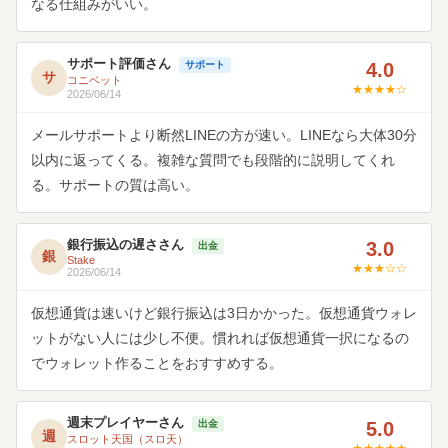
なる仕組みがいい。
サポート評価さん
4.0
サポート
サ
コニベット
★★★★☆
2026/06/14
メールサポートより断然LINEの方が速い。LINEなら大体30分
以内に返ってくる。複雑な質問でも段階的に説明してくれ
る。サポートの質は高い。
銀行振込の遅ささん
3.0
出金
銀
Stake
★★★☆☆
2026/06/14
仮想通貨は速いけど銀行振込は3日かかった。仮想通貨ウォレ
ットがない人には少し不便。慣れれば仮想通貨一択になるの
でウォレット作ることをおすすめする。
週末プレイヤーさん
5.0
出金
週
スロット天国（スロ天）
★★★★★