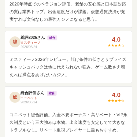
2026年時点でのベラジョン評価。老舗の安心感と日本語対応
の質は業界トップ。出金速度だけが課題。仮想通貨決済が充
実すれば文句なしの最強カジノになると思う。
総評2026さん
4.0
総合
総
ミスティーノ
★★★★☆
2026/06/24
ミスティーノ2026年レビュー。賭け条件の低さとサプライズ
キャッシュバックは他に代えられない強み。ゲーム数さえ増
えれば満点をあげたいカジノ。
総合評価さん
4.0
総合
総
コニベット
★★★★☆
2026/06/24
コニベット総合評価。入金不要ボーナス・高リベート・VIP永
久制度という三大強みは本物。出金速度も安定してて大きな
トラブルなし。リベート重視プレイヤーに最もおすすめ。