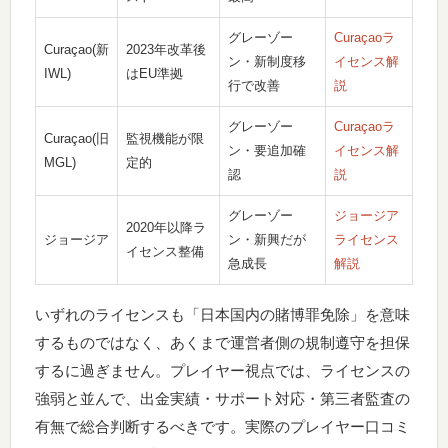
グレーゾー
Curaçaoラ
Curaçao(新
2023年改革後
ン・新制度移
イセンス解
IWL)
はEU準拠
行で改善
説
グレーゾー
Curaçaoラ
Curaçao(旧
監視機能が限
ン・要追加確
イセンス解
MGL)
定的
認
説
グレーゾー
ジョージア
2020年以降ラ
ジョージア
ン・新興だが
ライセンス
イセンス整備
急成長
解説
いずれのライセンスも「日本国内の賭博罪免除」を意味
するものではなく、あくまで運営者側の規制遵守を担保
するに過ぎません。プレイヤー視点では、ライセンスの
強弱と並んで、出金実績・サポート対応・第三者監査の
有無で総合判断するべきです。実際のプレイヤー口コミ