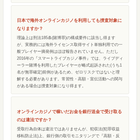
日本で海外オンラインカジノを利用しても捜査対象に
なりますか？
理論上は刑法185条(賭博罪)の構成要件に該当し得ます
が、実務的には海外ライセンス取得サイト単独利用での一
般プレイヤー摘発例はほぼ報告されていません。ただし
2016年の『スマートライブカジノ事件』では、ライブディ
ーラー賭博を利用したプレイヤーが略式起訴された(うち1
名が無罪確定)前例があるため、ゼロリスクではないと理
解する必要があります。常習性・高額・宣伝活動への関与
がある場合は捜査対象になり得ます。
オンラインカジノで稼いだお金を銀行送金で受け取る
のは違法ですか？
受取行為自体は違法ではありませんが、犯収法(犯罪収益
移転防止法)上、銀行側の取引モニタリングで『高額・反