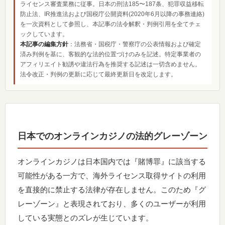
ライセンス審査業務に従事。日本の刑法185〜187条、犯罪収益移転
防止法、IR推進法および国税庁公開資料(2020年6月以降の事務連絡)
を一次資料として参照し、本記事の法令解釈・判例引用を全てチェ
ックしています。
本記事の編集方針
：法務省・国税庁・警察庁の公表情報および確定
済み判例を基に、客観的な法的位置づけのみを記述。特定事業者の
アフィリエイト勧誘や違法行為を推奨する記述は一切含めません。
法令改正・判例の更新に応じて最終更新日を改定します。
日本でのオンラインカジノの法的グレーゾーン
オンラインカジノは日本国内では『賭博罪』に該当する
可能性がある一方で、海外ライセンス取得サイトの利用
を直接的に禁止する法律が存在しません。このため『グ
レーゾーン』と表現されており、多くのユーザーが利用
している実態とのズレが生じています。