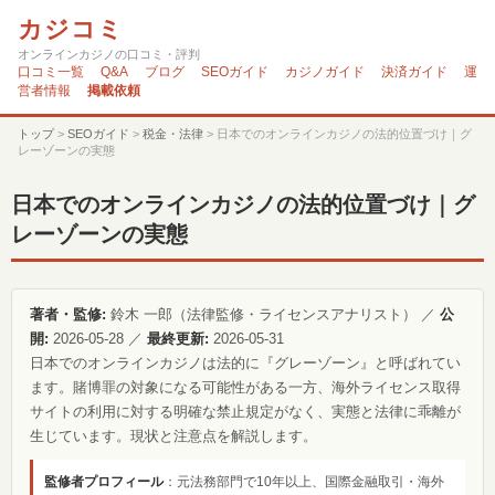
カジコミ
オンラインカジノの口コミ・評判
口コミ一覧
Q&A
ブログ
SEOガイド
カジノガイド
決済ガイド
運
営者情報
掲載依頼
トップ
>
SEOガイド
>
税金・法律
>
日本でのオンラインカジノの法的位置づけ｜グ
レーゾーンの実態
日本でのオンラインカジノの法的位置づけ｜グ
レーゾーンの実態
著者・監修:
鈴木 一郎（法律監修・ライセンスアナリスト） ／
公
開:
2026-05-28 ／
最終更新:
2026-05-31
日本でのオンラインカジノは法的に『グレーゾーン』と呼ばれてい
ます。賭博罪の対象になる可能性がある一方、海外ライセンス取得
サイトの利用に対する明確な禁止規定がなく、実態と法律に乖離が
生じています。現状と注意点を解説します。
監修者プロフィール
：元法務部門で10年以上、国際金融取引・海外