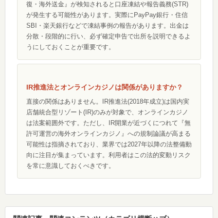
復・海外送金』が検知されると口座凍結や報告義務(STR)
が発生する可能性があります。実際にPayPay銀行・住信
SBI・楽天銀行などで凍結事例の報告があります。出金は
分散・段階的に行い、必ず確定申告で出所を説明できるよ
うにしておくことが重要です。
IR推進法とオンラインカジノは関係がありますか？
直接の関係はありません。IR推進法(2018年成立)は国内実
店舗統合型リゾート(IR)のみが対象で、オンラインカジノ
は法案範囲外です。ただし、IR開業が近づくにつれて『無
許可運営の海外オンラインカジノ』への規制論議が高まる
可能性は指摘されており、業界では2027年以降の法整備動
向に注目が集まっています。利用者はこの法的変動リスク
を常に意識しておくべきです。