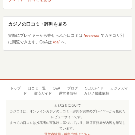
カジノの口コミ・評判を見る
実際にプレイヤーから寄せられた口コミは
/reviews/
でカテゴリ別
に閲覧できます。Q&Aは
/qa/
へ。
トップ
口コミ一覧
Q&A
ブログ
SEOガイド
カジノガイ
ド
決済ガイド
運営者情報
カジノ掲載依頼
カジコミについて
カジコミは、オンラインカジノの口コミ・評判を実際のプレイヤーから集めた
レビューサイトです。
すべての口コミは投稿者の実体験に基づいており、運営事務局が内容を確認し
ています。
運営者情報・編集方針はこちら