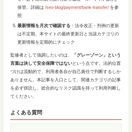
保管。詳細は
/seo-blog/payment/bank-transfer/
を参
照
最新情報を月次で確認する
：法令改正・判例の更新
は不定期。本サイトの最終更新日と当該カテゴリの
更新情報を定期的にチェック
監修者として強調したいのは、
「グレーゾーン」という
言葉は決して安全保障ではない
という点です。法的位置
づけは流動的で、利用者各自が自己責任で判断するしか
ありません。本記事を入口として、関連カテゴリの記事
を必ず併読し、総合的なリスク認識を持って利用判断し
てください。
よくある質問