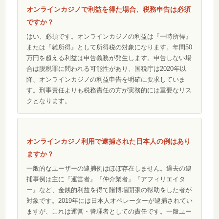
オンラインカジノで利益を得た場合、税務申告は必須
ですか？
はい、必須です。オンラインカジノの利益は『一時所得』
または『雑所得』として所得税の対象になります。年間50
万円を超える利益は申告義務が発生します。申告しない場
合は脱税罪に問われる可能性があり、国税庁は2020年以
降、オンラインカジノの利益申告を明確に要求していま
す。刑事責任よりも税務責任の方が実務的には重要なリス
クとなります。
オンラインカジノ利用で逮捕された日本人の例はあり
ますか？
一般的なユーザーの逮捕例はほぼ存在しません。過去の逮
捕事例は主に『運営者』『仲介業者』『アフィリエイタ
ー』など、金銭的利益を得て賭博場開張の幇助をした者が
対象です。2019年には日本人オペレーターが逮捕されてい
ますが、これは運営・管理者としての責任です。一般ユー