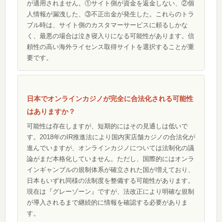
が適用されません。①サイト側が資金を返金しない、②個
人情報が漏洩した、③不正出金が発生した。これらのトラ
ブル時は、サイト側のカスタマーサービスに頼るしかな
く、最悪の場合は泣き寝入りになる可能性があります。信
頼性の高い海外ライセンス取得サイトを選択することが重
要です。
日本でオンラインカジノが完全に合法化される可能性
はありますか？
可能性は存在しますが、短期的にはその見通しは低いで
す。2018年のIR推進法により国内実店舗カジノの合法化が
進んでいますが、オンラインカジノについては法制化の議
論がまだ本格化していません。ただし、国際的にはオンラ
インギャンブルの規制体系が確立された国が増えており、
日本もいずれ同様の法制度を整備する可能性があります。
現在は『グレーゾーン』ですが、法改正により明確な規制
が導入されるまで継続的に情報を確認する必要がありま
す。