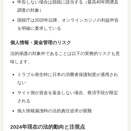
申告しない場合は脱税に該当する（最高40年間遡及
調査の対象）
国税庁は2020年以降、オンラインカジノの利益申告
を明確に要求している
個人情報・資金管理のリスク
法的保護の対象外であることは以下の実務的リスクも意
味します。
トラブル発生時に日本の消費者保護制度が適用され
ない
サイト側が資金を返金しない場合、救済手段が限定
される
個人情報漏洩時の法的責任追求が困難
2024年現在の法的動向と注視点