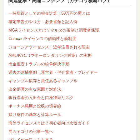
関連記事・関連コンテンツ（カテゴリ横断ハブ）
一時所得としての税金計算｜50万円の壁とは
確定申告のやり方｜必要書類と記入例
MGAライセンスとは？マルタの規制と消費者保護
Curaçaoライセンスの信頼性と新制度
ジョージアライセンス｜近年注目される理由
AML/KYC（マネーロンダリング対策）の実務
出金拒否トラブルの紛争解決手順
過去の逮捕事例｜運営者・仲介業者・プレイヤー
ギャンブル依存と責任あるギャンブル
出金拒否の主な原因と対処法
銀行送金の入出金と口座凍結リスク
ボーナス悪用と没収の境界線
賭け条件の基本と計算ルール
海外ライセンスとは？初心者向け比較ガイド
同カテゴリの記事一覧へ
プレイヤー口コミを見る