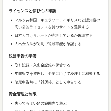
ライセンスと信頼性の確認
マルタ共和国、キュラソー、イギリスなど認知度の
高い公的ライセンスを持つサイトを選択する
日本人向けサポートが充実しているか確認する
入出金方法が透明で追跡可能か確認する
税務申告の準備
取引記録・入出金記録を保管する
年間収支を整理し、必要に応じて税理士に相談する
確定申告時に『雑所得』として申告する
資金管理と制限
失ってもよい額の範囲内で遊ぶ